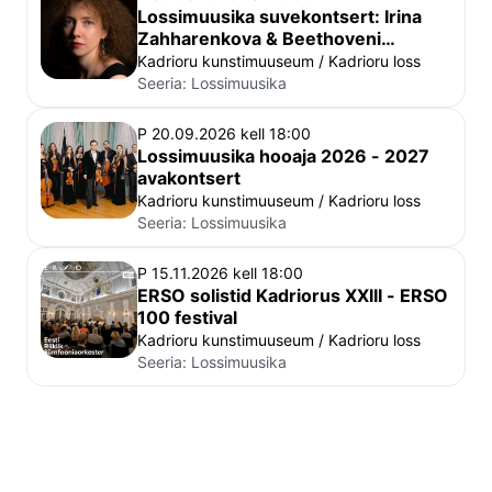
Lossimuusika suvekontsert: Irina
Zahharenkova & Beethoveni
klaverisonaadid III
Kadrioru kunstimuuseum / Kadrioru loss
Seeria:
Lossimuusika
P 20.09.2026 kell 18:00
Lossimuusika hooaja 2026 - 2027
avakontsert
Kadrioru kunstimuuseum / Kadrioru loss
Seeria:
Lossimuusika
P 15.11.2026 kell 18:00
ERSO solistid Kadriorus XXIII - ERSO
100 festival
Kadrioru kunstimuuseum / Kadrioru loss
Seeria:
Lossimuusika