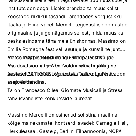
rahvusvahelisel areenil tegutsevate tippmuusikute ja
institutsioonidega. Lisaks arendab ta muusikalist
koostööd riiklikul tasandil, arendades võrgustikku
Itaalia ja Hiina vahel. Mercelli tegevust iseloomustab
originaalne ja julge nägemus sellest, mida muusika
peaks esindama täna meie ühiskonnas. Massimo on
Emilia Romagna festivali asutaja ja kunstiline juht.
Alates 2001. aastast on ta Euroopa Festivalide
Mercelli õppis flöödimängu André Jaunet`i ja
Assotsiatsiooni (EFA) nõustamisnõukogu liige.
Maxence Larrieu juures. Vaid üheksateistkümne
Aastatel 2011-2017 tegutses ta selle organisatsiooni
aastaselt sai temast Veneetsia Teatro La Fenice
asepresidendina.
sooloflötist.
Ta on Francesco Cilea, Giornate Musicali ja Stresa
rahvusvaheliste konkursside laureaat.
Massimo Mercelli on esinenud solistina maailma
kõige mainekamatel kontserdilavadel: Carnegie Hall,
Herkulessaal, Gasteig, Berliini Filharmoonia, NCPA