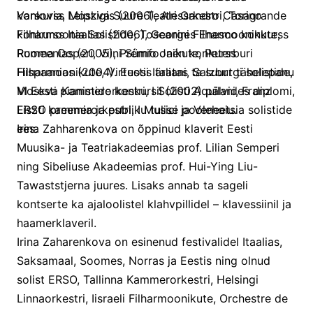
Varsovia, Moskva Suure Teatri Orkestri, Torino
konkurss Leipzigis (2006), Alessandro Casagrande
Filharmoonia Solistide, Toscanini Filharmoonikute,
konkurss Itaalias (2006), Georges Enesco konkurss
Rooma Ooperi, Viini Sümfoonikute, Peterburi
Rumeenias (2005), Prémio Jaén konkurss
Filharmoonikute, Virtuosi Italiani, Salzburgi solistide,
Hispaanias (2004). Eestis äratas ta suurt tähelepanu
Moskva Kammerorkestri, I Solisti Aquilani, Franz
VI Eesti pianistide konkursil (2002) pälvides diplomi,
Liszti kammerorkestri, I Musici ja Veneetsia solistide
ERSO preemia ja publiku tulise poolehoiu.
ees.
Irina Zahharenkova on õppinud klaverit Eesti
Muusika- ja Teatriakadeemias prof. Lilian Semperi
ning Sibeliuse Akadeemias prof. Hui-Ying Liu-
Tawaststjerna juures. Lisaks annab ta sageli
kontserte ka ajaloolistel klahvpillidel – klavessiinil ja
haamerklaveril.
Irina Zaharenkova on esinenud festivalidel Itaalias,
Saksamaal, Soomes, Norras ja Eestis ning olnud
solist ERSO, Tallinna Kammerorkestri, Helsingi
Linnaorkestri, Iisraeli Filharmoonikute, Orchestre de