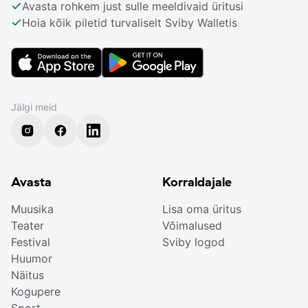
Avasta rohkem just sulle meeldivaid üritusi
Hoia kõik piletid turvaliselt Sviby Walletis
Jälgi meid
Avasta
Korraldajale
Muusika
Lisa oma üritus
Teater
Võimalused
Festival
Sviby logod
Huumor
Näitus
Kogupere