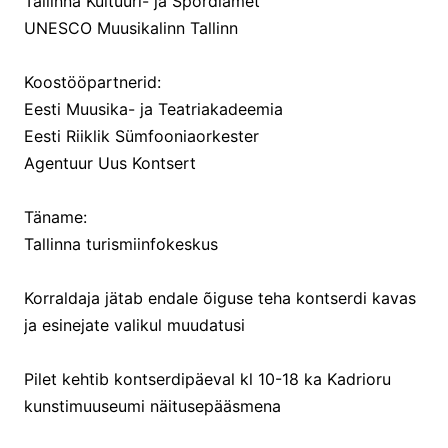
Tallinna Kultuuri- ja Spordiamet
UNESCO Muusikalinn Tallinn
Koostööpartnerid:
Eesti Muusika- ja Teatriakadeemia
Eesti Riiklik Sümfooniaorkester
Agentuur Uus Kontsert
Täname:
Tallinna turismiinfokeskus
Korraldaja jätab endale õiguse teha kontserdi kavas
ja esinejate valikul muudatusi
Pilet kehtib kontserdipäeval kl 10-18 ka Kadrioru
kunstimuuseumi näitusepääsmena