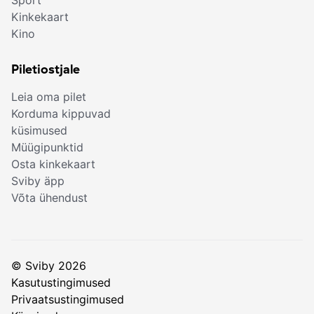
Sport
Kinkekaart
Kino
Piletiostjale
Leia oma pilet
Korduma kippuvad
küsimused
Müügipunktid
Osta kinkekaart
Sviby äpp
Võta ühendust
© Sviby 2026
Kasutustingimused
Privaatsustingimused