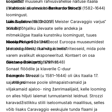
sospetto”
korraldab muuseum rahvusvahelise näituse itaalia
(“Kahtluse all oleva kodaniku uurimine”)
varabaroki suurmeistri
Bernardo Strozzi
(1582–1644)
loomingust.
Luis Bacalov
Näitus „Bernardo Strozzi. Meister Caravaggio varjus“
(1933-2017)
“Kill Bill”
annab põhjaliku ülevaate selle andeka ja
mitmekülgse Itaalia kunstniku loomingust, tuues
Nicola Piovani
vaatajani ligi 50 kunstiteost Euroopa muuseumidest
(s 1946)
Meloodia filmist “La vita è bella”
ja erakogudest, sealhulgas meistriteoseid, mida pole
varem avalikult eksponeeritud.
Kontsert on osa
Gaetano Donizetti
näituse publikuprogrammist.
(1797-1848)
Sonaat flöödile ja klaverile C-duur
Bernardo Strozzi
Largo
(u 1581–1644) oli üks Itaalia 17.
sajandi esimese poole silmapaistvamaid ja
Allegro
viljakamaid ajaloo- ning žanrimaalijaid, kelle looming
on alles hiljuti laiemat tunnustamist leidnud. Strozzi
karavadžistlikku stiili iseloomustab maalilisus, selles
võib lisaks Caravaggio eeskujule tunda flaami ja