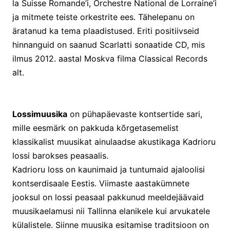
la Suisse Romande’i, Orchestre National de Lorraine’i
ja mitmete teiste orkestrite ees. Tähelepanu on
äratanud ka tema plaadistused. Eriti positiivseid
hinnanguid on saanud Scarlatti sonaatide CD, mis
ilmus 2012. aastal Moskva filma Classical Records
alt.
Lossimuusika
on pühapäevaste kontsertide sari,
mille eesmärk on pakkuda kõrgetasemelist
klassikalist muusikat ainulaadse akustikaga Kadrioru
lossi barokses peasaalis.
Kadrioru loss on kaunimaid ja tuntumaid ajaloolisi
kontserdisaale Eestis. Viimaste aastakümnete
jooksul on lossi peasaal pakkunud meeldejäävaid
muusikaelamusi nii Tallinna elanikele kui arvukatele
külalistele. Siinne muusika esitamise traditsioon on