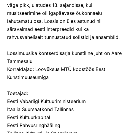
väga pikk, ulatudes 18. sajandisse, kui
musitseerimine oli igapäevase õukonnaelu
lahutamatu osa. Lossis on üles astunud nii
säravaimad eesti interpreedid kui ka
rahvusvaheliselt tunnustatud solistid ja ansamblid.
Lossimuusika kontserdisarja kunstiline juht on Aare
Tammesalu
Korraldajad: Loovüksus MTÜ koostöös Eesti
Kunstimuuseumiga
Toetajad:
Eesti Vabariigi Kultuuriministeerium
Itaalia Suursaatkond Tallinnas
Eesti Kultuurkapital
Eesti Rahvusringhääling