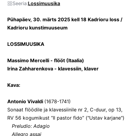
Seeria:
Lossimuusika
Pühapäev, 30. märts 2025 kell 18 Kadrioru loss /
Kadrioru kunstimuuseum
LOSSIMUUSIKA
Massimo Mercelli - flööt (Itaalia)
Irina Zahharenkova - klavessiin, klaver
Kava:
Antonio Vivaldi
(1678-1741)
Sonaat flöödile ja klavessiinile nr 2, C-duur, op 13,
RV 56 kogumikust “Il pastor fido” ("Ustav karjane")
Preludio: Adagio
Allegro assai