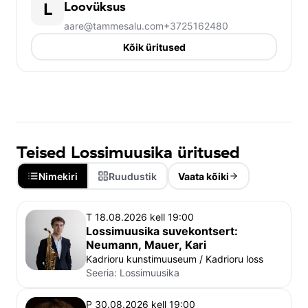
L
Loovüksus
aare@tammesalu.com
+3725162480
Kõik üritused
Teised Lossimuusika üritused
Nimekiri
Ruudustik
Vaata kõiki
T 18.08.2026 kell 19:00
Lossimuusika suvekontsert:
Neumann, Mauer, Kari
Kadrioru kunstimuuseum / Kadrioru loss
Seeria:
Lossimuusika
P 30.08.2026 kell 19:00