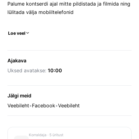
Palume kontserdi ajal mitte pildistada ja filmida ning
lülitada välja mobiiltelefonid
Loe veel
Ajakava
Uksed avatakse:
10:00
Jälgi meid
Veebileht
•
Facebook
•
Veebileht
Korraldaja
· 5 üritust