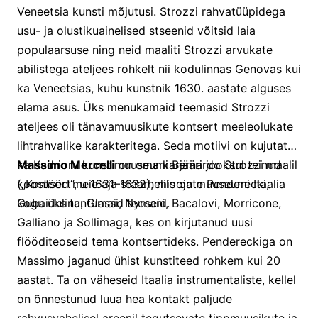
Veneetsia kunsti mõjutusi. Strozzi rahvatüüpidega
usu- ja olustikuainelised stseenid võitsid laia
populaarsuse ning neid maaliti Strozzi arvukate
abilistega ateljees rohkelt nii kodulinnas Genovas kui
ka Veneetsias, kuhu kunstnik 1630. aastate alguses
elama asus. Üks menukamaid teemasid Strozzi
ateljees oli tänavamuusikute kontsert meeleolukate
lihtrahvalike karakteritega. Seda motiivi on kujutatud
ka Kadrioru kunstimuuseumi Bernardo Strozzi maalil
Massimo Mercelli
on oma karjääri jooksul teinud
(„Kontsert“, u 1631–1632), mis on muuseumi Itaalia
koostööd meie aja staarheliloojate Penderecki,
kogu üks tuntumaid teoseid.
Gubaidulina, Glassi, Nymani, Bacalovi, Morricone,
Galliano ja Sollimaga, kes on kirjutanud uusi
flööditeoseid tema kontsertideks. Pendereckiga on
Massimo jaganud ühist kunstiteed rohkem kui 20
aastat. Ta on väheseid Itaalia instrumentaliste, kellel
on õnnestunud luua hea kontakt paljude