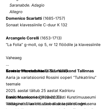
Saranabde. Adagio
Allegro
Domenico Scarlatti
(1685-1757)
Sonaat klavessiinile C-duur K 132
Arcangelo Corelli
(1653-1713)
“La Folia” g-moll, op 5, nr 12 flöödile ja klavessiinile
Vaheaeg
Saverio Mercadante
Kontserti toetab Itaalia Suursaatkond Tallinnas
(1795-1870)
Aaria ja variatsioonid Rossini ooperi “Tuhkatriinu”
teemale
2025. aastal täitub 25 aastat Kadrioru
Ennio Morricone
kunstimuuseumi tegevusest Eesti Kunstimuuseumi
(1928-2020)
“Indagine su un cittadino al di sopra di ogni
väliskunsti filiaalina. Juubeliaasta tähtsündmusena