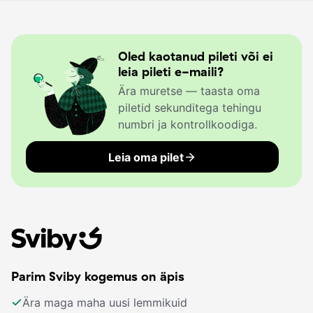
Oled kaotanud pileti või ei
leia pileti e-maili?
Ära muretse — taasta oma
piletid sekunditega tehingu
numbri ja kontrollkoodiga.
Leia oma pilet
Parim Sviby kogemus on äpis
Ära maga maha uusi lemmikuid