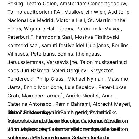
Peking, Teatro Colon, Amsterdam Concertgebouw,
Torino auditoorium RAI, Musikverein Wien, Auditorio
Nacional de Madrid, Victoria Hall, St. Martin in the
Fields, Wigmore Hall, Rooma Parco della Musica,
Peterburi Filharmoonia Saal, Moskva Tšaikovski
kontserdisaal, samuti festivalidel Ljubljanas, Berliins,
Vilniuses, Peterburis, Bonnis, Rheingaus,
Jeruusalemmas, Varssavis jne. Ta on musitseerinud
koos Juri Bašmeti, Valeri Gergijevi, Krzysztof
Penderecki, Philip Glassi, Michael Nymani, Massimo
Uarta, Ennio Morricone, Luis Bacalovi, Peter-Lukas
Grafi, Maxence Larrieu`, Aurèle Nicolet, Anna
Caterina Antonacci, Ramin Bahrami, Albrecht Mayeri,
Gabor Boldowsky, Jiri Belohlaveki, Federico
Irina Zahharenkova
on oma generatsiooni üks
Mondelci, Jan Latham-Koenigi, Catherine Spaaki,
väljapaistvamaid ja omanäolisemaid pianiste. Ta on
John Malkovichi, Susanna Mildonianiga. Mercelli on
võitnud peapreemiad mitmetelt rahvusvahelistelt
soleerinud Berliini Filharmoonikute, Sinfonia
konkurssidelt nagu Johann Sebastian Bachi