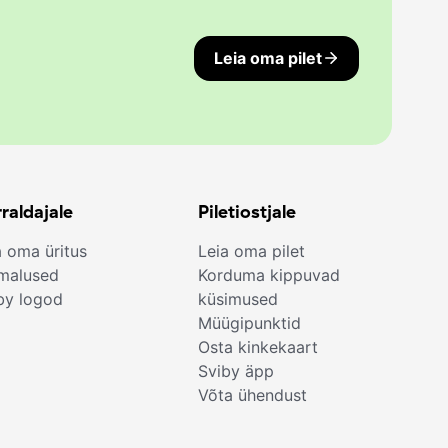
Leia oma pilet
raldajale
Piletiostjale
a oma üritus
Leia oma pilet
malused
Korduma kippuvad
by logod
küsimused
Müügipunktid
Osta kinkekaart
Sviby äpp
Võta ühendust