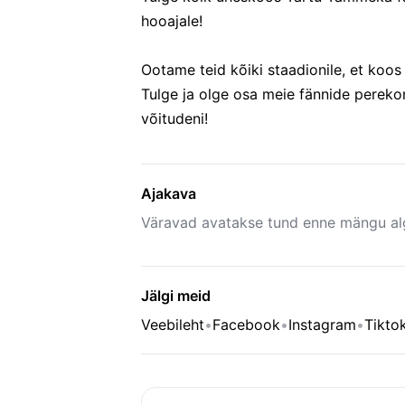
hooajale!
Ootame teid kõiki staadionile, et koo
Tulge ja olge osa meie fännide pereko
võitudeni!
Ajakava
Väravad avatakse tund enne mängu al
Jälgi meid
Veebileht
•
Facebook
•
Instagram
•
Tikto