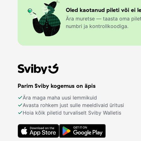
Oled kaotanud pileti või ei le
Ära muretse — taasta oma pilet
numbri ja kontrollkoodiga.
Parim Sviby kogemus on äpis
Ära maga maha uusi lemmikuid
Avasta rohkem just sulle meeldivaid üritusi
Hoia kõik piletid turvaliselt Sviby Walletis