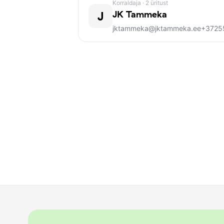
Korraldaja
· 2 üritust
J
JK Tammeka
jktammeka@jktammeka.ee
+3725