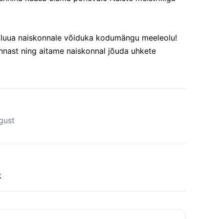
s luua naiskonnale võiduka kodumängu meeleolu!
nnast ning aitame naiskonnal jõuda uhkete
gust
k