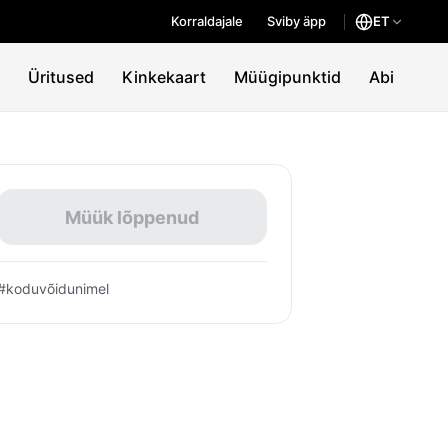
Korraldajale
Sviby äpp
ET
Üritused
Kinkekaart
Müügipunktid
Abi
Müük lõppenud
#koduvõidunimel