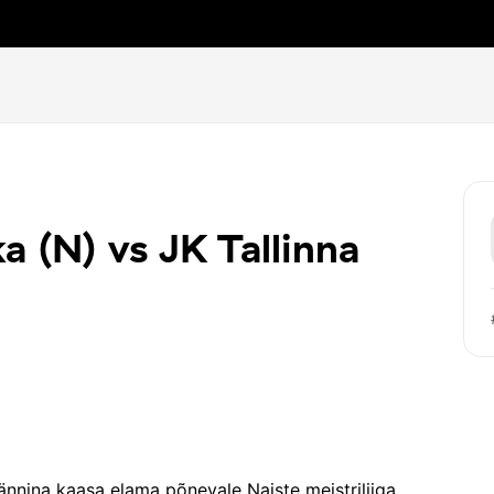
 (N) vs JK Tallinna
nnina kaasa elama põnevale Naiste meistriliiga