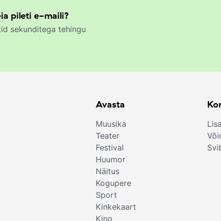
ia pileti e-maili?
id sekunditega tehingu
Avasta
Kor
Muusika
Lis
Teater
Või
Festival
Svi
Huumor
Näitus
Kogupere
Sport
Kinkekaart
Kino