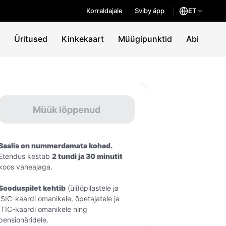
Korraldajale
Sviby äpp
ET
Üritused
Kinkekaart
Müügipunktid
Abi
Müük lõppenud
Saalis on nummerdamata kohad. 
Etendus kestab 
2 tundi ja 30 minutit
koos vaheajaga.
Sooduspilet kehtib
 (üli)õpilastele ja 
ISIC-kaardi omanikele, õpetajatele ja 
ITIC-kaardi omanikele ning 
pensionäridele.