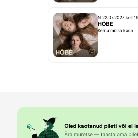
N 22.07.2027 kell 1
HÕBE
Kernu mõisa küün
Oled kaotanud pileti või ei le
Ära muretse — taasta oma pilet