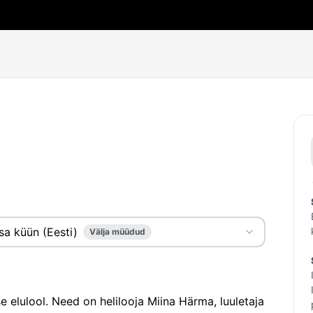
sa küün (Eesti)
Välja müüdud
 elulool. Need on helilooja Miina Härma, luuletaja 