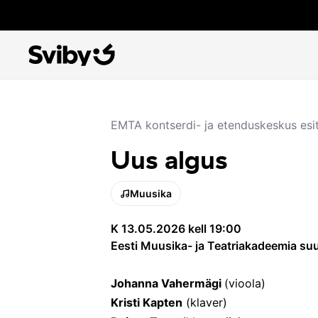
EMTA kontserdi- ja etenduskeskus esi
Uus algus
Muusika
K 13.05.2026 kell 19:00
Eesti Muusika- ja Teatriakadeemia suu
Johanna Vahermägi
(vioola)
Kristi Kapten
(klaver)