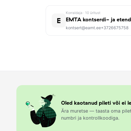
Reinut Tepp
on Eesti silmapaistev klav
haridustee on kulgenud Tallinna Muusik
Korraldaja
· 10 üritust
Muusikaakadeemia magistrantuuri ning
E
EMTA kontserdi- ja eten
koostööd mitmete tunnustatud barokk-
kontsert@eamt.ee
+3726675758
1998. aastast on tegev klavessinistina
maailma mainekaimates kontserdisaalid
tegutseb Tepp pedagoogina Tallinna Muu
Teatriakadeemias ning juhib barokkmu
„Musica Aeterna” on Eesti Muusika- ja
toob publiku ette nii klaveri- kui ka
kõrgetasemelised ja mitmekülgsed ko
väljapaistvate külalisesinejate esitus
Oled kaotanud pileti või ei le
muusikaelamusi.
Ära muretse — taasta oma pilet
numbri ja kontrollkoodiga.