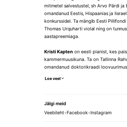
mitmetel salvestustel, sh Arvo Pärdi ja
omandanud Eestis, Hispaanias ja Iisrael
konkurssidel. Ta mängib Eesti Pillifond
Thomas Urquharti violal ning on tunnusta
aastapreemiaga.
Kristi Kapten
on eesti pianist, kes pais
kammermuusikuna. Ta on Tallinna Rahvu
omandanud doktorikraadi loovuurimuse
töötab ka õppejõuna ja juhendab magis
Loe veel
täiendanud end Šoti Kuninglikus Konser
auhindu. Ta on esinenud paljudel rahvus
tegutsenud aktiivselt Šotimaal loodud 
Jälgi meid
koostööd viiuldaja Stanislav Proniniga.
Veebileht
•
Facebook
•
Instagram
rahvusvahelistel konverentsidel, olles k