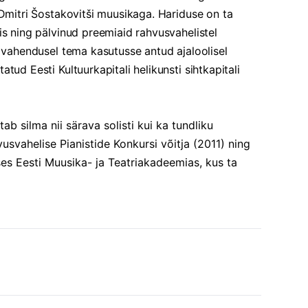
 Dmitri Šostakovitši muusikaga. Hariduse on ta
is ning pälvinud preemiaid rahvusvahelistel
i vahendusel tema kasutusse antud ajaloolisel
tud Eesti Kultuurkapitali helikunsti sihtkapitali
tab silma nii särava solisti kui ka tundliku
svahelise Pianistide Konkursi võitja (2011) ning
s Eesti Muusika- ja Teatriakadeemias, kus ta
tri- ning doktorantide projekte. Kapten on
vatooriumis ja Viinis ning võitnud mitmeid
vahelistel festivalidel Euroopas ja Hiinas,
Kapten trioga ning teinud Eestis pikaajalist
 Lisaks esineb ta loovuurija ja lektorina
a Eesti Pianistide Liidu juhatuse liige.