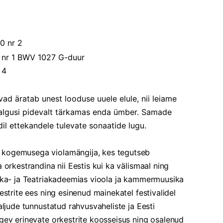
0 nr 2
 nr 1 BWV 1027 G-duur
r 4
vad äratab unest looduse uuele elule, nii leiame
i algusi pidevalt tärkamas enda ümber. Samade
l ettekandele tulevate sonaatide lugu.
 kogemusega violamängija, kes tegutseb
 orkestrandina nii Eestis kui ka välismaal ning
sika- ja Teatriakadeemias vioola ja kammermuusika
estrite ees ning esinenud mainekatel festivalidel
aljude tunnustatud rahvusvaheliste ja Eesti
gev erinevate orkestrite koosseisus ning osalenud