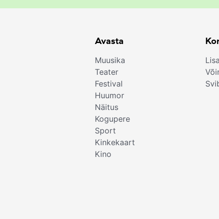
Avasta
Kor
Muusika
Lis
Teater
Või
Festival
Svi
Huumor
Näitus
Kogupere
Sport
Kinkekaart
Kino