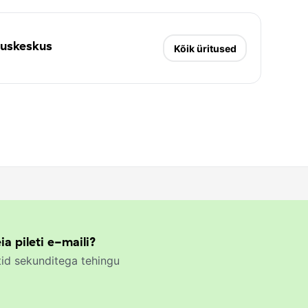
essinist ja varajase muusika interpreet, kelle
akeskkoolist ja Tallinna Konservatooriumist Eesti
 täiendusõpinguteni Prantsusmaal. Ta on teinud
duskeskus
Kõik üritused
 ja kammermuusika kollektiividega ning alates
 ansamblis Kremerata Baltica, kellega on esinenud
es. Lisaks aktiivsele esinemistegevusele
sika- ja Balletikoolis ja Eesti Muusika- ja
usika ansamblit Nova Casa.
 Teatriakadeemia (EMTA) kontsertide sari, mis
 kammermuusikaõhtuid. Sarja keskmes on
ntserdikavad EMTA tunnustatud õppejõudude ja
es, pakkudes kuulajatele unustamatuid
ia pileti e-maili?
id sekunditega tehingu