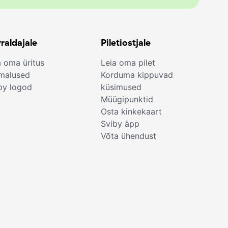
raldajale
Piletiostjale
a oma üritus
Leia oma pilet
malused
Korduma kippuvad
by logod
küsimused
Müügipunktid
Osta kinkekaart
Sviby äpp
Võta ühendust