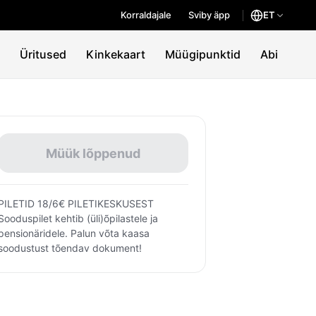
Korraldajale
Sviby äpp
ET
Üritused
Kinkekaart
Müügipunktid
Abi
Müük lõppenud
PILETID 18/6€ PILETIKESKUSEST
Sooduspilet kehtib (üli)õpilastele ja
pensionäridele. Palun võta kaasa
soodustust tõendav dokument!