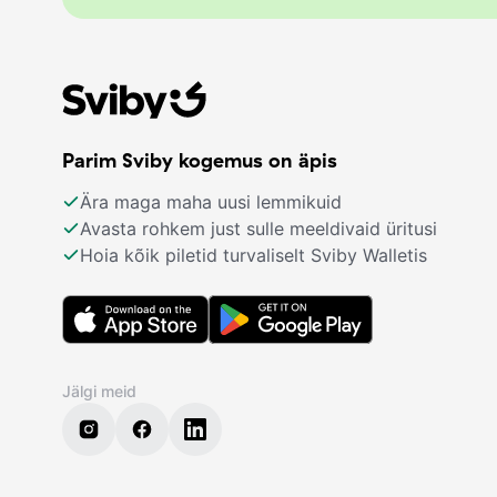
Parim Sviby kogemus on äpis
Ära maga maha uusi lemmikuid
Avasta rohkem just sulle meeldivaid üritusi
Hoia kõik piletid turvaliselt Sviby Walletis
Jälgi meid