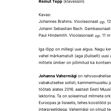
Reinut Tepp
(klavessiin)
Kavas:
Johannes Brahms. Vioolasonaat
12
op.
Johann Sebastian Bach. Gambasonaat
Paul Hindemith. Vioolasonaat
. 11 n
op
Iga lõpp on millegi uue algus. Nagu ke
vahel märkamatult (aga jõuliselt) uus
mõtete ümber on põimitud ka kontserdi
Johanna Vahermägi
on rahvusvahelise
vabakutselise solisti, kammermuusiku ja
töötab alates 2016. aastast Eesti Muu
lektorina. Ta on soleerinud mitmete ork
Euroopas ja Iisraelis, tehes koostööd p
interpreetidega. Vahermägi on olnud te