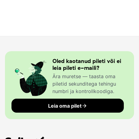
Oled kaotanud pileti või ei
leia pileti e-maili?
Ära muretse — taasta oma
piletid sekunditega tehingu
numbri ja kontrollkoodiga.
Leia oma pilet