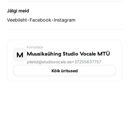
Jälgi meid
Veebileht
•
Facebook
•
Instagram
Korraldaja
M
Muusikaühing Studio Vocale MTÜ
piletid@studiovocale.ee
+37255637757
Kõik üritused