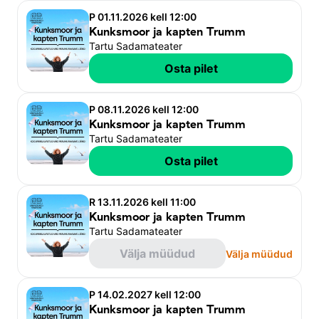
teater hilinemise tõttu kasutamata jäänud pileteid. 
P 01.11.2026 kell 12:00
Kunksmoor ja kapten Trumm
Soovitame varuda piisavalt aega teatrisse tulekuks, 
Tartu Sadamateater
piletikontrolliks ja istekoha leidmiseks ning soovime 
Osta pilet
teile teatrielamust!
Rahvusteater Vanemuine
P 08.11.2026 kell 12:00
Kunksmoor ja kapten Trumm
Tartu Sadamateater
Osta pilet
R 13.11.2026 kell 11:00
Kunksmoor ja kapten Trumm
Tartu Sadamateater
Välja müüdud
Välja müüdud
P 14.02.2027 kell 12:00
Kunksmoor ja kapten Trumm