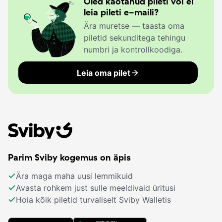
Oled kaotanud pileti või ei
leia pileti e-maili?
Ära muretse — taasta oma
piletid sekunditega tehingu
numbri ja kontrollkoodiga.
Leia oma pilet
Parim Sviby kogemus on äpis
Ära maga maha uusi lemmikuid
Avasta rohkem just sulle meeldivaid üritusi
Hoia kõik piletid turvaliselt Sviby Walletis