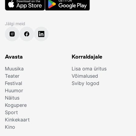
Jälgi meid
Avasta
Korraldajale
Muusika
Lisa oma üritus
Teater
Võimalused
Festival
Sviby logod
Huumor
Näitus
Kogupere
Sport
Kinkekaart
Kino