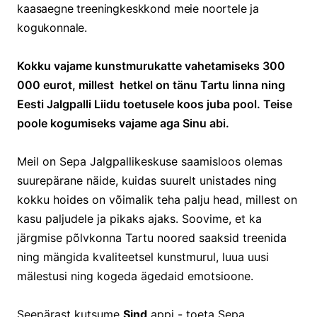
kaasaegne treeningkeskkond meie noortele ja
kogukonnale.
Kokku vajame kunstmurukatte vahetamiseks 300
000 eurot, millest hetkel on tänu Tartu linna ning
Eesti Jalgpalli Liidu toetusele koos juba pool. Teise
poole kogumiseks vajame aga Sinu abi.
Meil on Sepa Jalgpallikeskuse saamisloos olemas
suurepärane näide, kuidas suurelt unistades ning
kokku hoides on võimalik teha palju head, millest on
kasu paljudele ja pikaks ajaks. Soovime, et ka
järgmise põlvkonna Tartu noored saaksid treenida
ning mängida kvaliteetsel kunstmurul, luua uusi
mälestusi ning kogeda ägedaid emotsioone.
Seepärast kutsume
Sind
appi - toeta Sepa