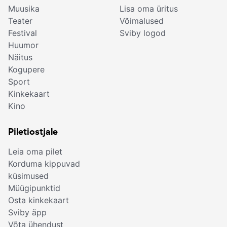
Muusika
Lisa oma üritus
Teater
Võimalused
Festival
Sviby logod
Huumor
Näitus
Kogupere
Sport
Kinkekaart
Kino
Piletiostjale
Leia oma pilet
Korduma kippuvad
küsimused
Müügipunktid
Osta kinkekaart
Sviby äpp
Võta ühendust