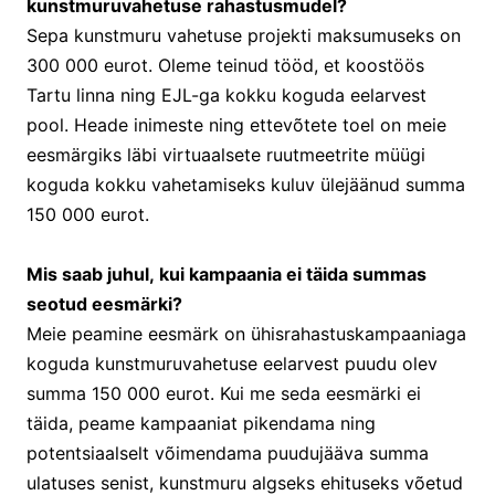
kunstmuruvahetuse rahastusmudel?
Sepa kunstmuru vahetuse projekti maksumuseks on
300 000 eurot. Oleme teinud tööd, et koostöös
Tartu linna ning EJL-ga kokku koguda eelarvest
pool. Heade inimeste ning ettevõtete toel on meie
eesmärgiks läbi virtuaalsete ruutmeetrite müügi
koguda kokku vahetamiseks kuluv ülejäänud summa
150 000 eurot.
Mis saab juhul, kui kampaania ei täida summas
seotud eesmärki?
Meie peamine eesmärk on ühisrahastuskampaaniaga
koguda kunstmuruvahetuse eelarvest puudu olev
summa 150 000 eurot. Kui me seda eesmärki ei
täida, peame kampaaniat pikendama ning
potentsiaalselt võimendama puudujääva summa
ulatuses senist, kunstmuru algseks ehituseks võetud