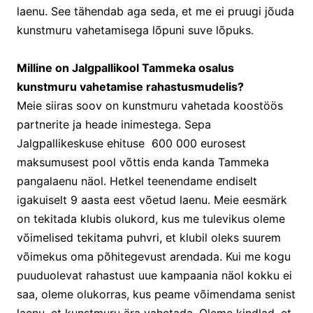
laenu. See tähendab aga seda, et me ei pruugi jõuda
kunstmuru vahetamisega lõpuni suve lõpuks.
Milline on Jalgpallikool Tammeka osalus
kunstmuru vahetamise rahastusmudelis?
Meie siiras soov on kunstmuru vahetada koostöös
partnerite ja heade inimestega. Sepa
Jalgpallikeskuse ehituse 600 000 eurosest
maksumusest pool võttis enda kanda Tammeka
pangalaenu näol. Hetkel teenendame endiselt
igakuiselt 9 aasta eest võetud laenu. Meie eesmärk
on tekitada klubis olukord, kus me tulevikus oleme
võimelised tekitama puhvri, et klubil oleks suurem
võimekus oma põhitegevust arendada. Kui me kogu
puuduolevat rahastust uue kampaania näol kokku ei
saa, oleme olukorras, kus peame võimendama senist
laenu, et kunstmuru ära vahetada. Oleme kindlad, et