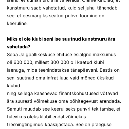
kunstmuru saab vahetatud, kuid sel juhul tähendab
see, et eesmärgiks seatud puhvri loomine on
keeruline.
Miks ei ole klubi seni ise suutnud kunstmuru ära
vahetada?
Sepa Jalgpallikeskuse ehituse esialgne maksumus
oli 600 000, millest 300 000 oli kaetud klubi
laenuga, mida teenindatakse tänapäevani. Eestis on
seni suutnud oma infrat luua vaid mõned üksikud
klubid
ning sellega kaasnevad finantskohustused võtavad
ära suuresti võimekuse oma põhitegevust arendada.
Samuti muudab see keeruliseks puhv
ri tekitamise, et
tulevikus oleks klubil endal võimekus
treeningtingimusi kaasajastada. See on praeguse