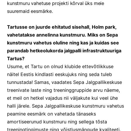
kunstmuru vahetuse projekti kõrval üks meie
suuremaid eesmärke.
Tartusse on juurde ehitatud sisehall, Holm park,
vahetatakse annelinna kunstmuru. Miks on Sepa
kunstmuru vahetus oluline ning kas ja kuidas see
parandab hetkeolukorda jalgpalli infrastruktuuriga
Tartus?
Usume, et Tartu on olnud klubide ettevõtlikkuse
näitel Eestis kindlasti eeskujuks ning seda tuleb
tunnustada! Samas, vaadates Sepa Jalgpallikeskuse
treenivate laste ning treeninggruppide arvu näeme,
et meil on hetkel vajadus nii väljakute kui veel ühe
halli järele. Sepa Jalgpallikeskuse kunstmuru vahetus
peamine eesmärk on vahetada tänaseks
amortiseerunud kunstmuru ning sellega tõsta
treeningtingimuste ning võistlusmängude kvaliteeti.