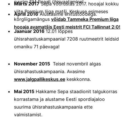
suurim EM-finaali ühisvaatamine!
Märts 2017
Sepa võõrustas 2017. hooajal kokku
viite Premium liiga matši. Keskuse esimeses
Aprill 2016
Alustasime ehitustöödega.
kõrgliigamängus
võidab Tammeka Premium liiga
hooaja avamatšis Eesti meistrit FCI Tallinnat 2:0!
Jaanuar 2016
12.01 lõppes
ühisrahastuskampaania! 7208 ruutmeetrit leidsid
omaniku 71 päevaga!
November 2015
Teisel novembril algas
ühisrahastuskampaania. Avasime
www.jalgpallikeskus.ee
keskkonna.
Mai 2015
Hakkame Sepa staadionit talgukorras
korrastama ja alustame Eesti spordiajaloo
suurima ühisrahastuskampaania ette
valmistamist.