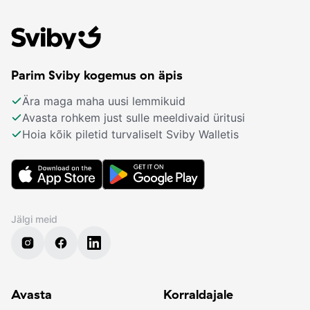
Parim Sviby kogemus on äpis
Ära maga maha uusi lemmikuid
Avasta rohkem just sulle meeldivaid üritusi
Hoia kõik piletid turvaliselt Sviby Walletis
Jälgi meid
Avasta
Korraldajale