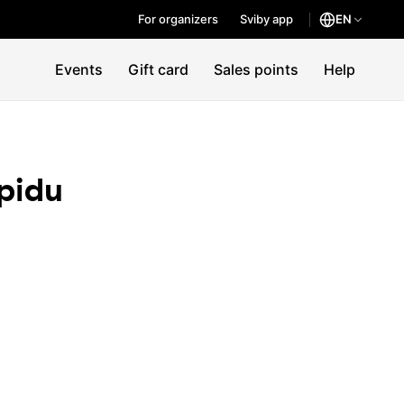
For organizers
Sviby app
EN
Events
Gift card
Sales points
Help
pidu