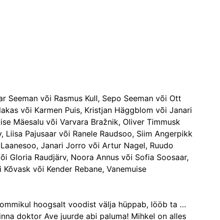
kar Seeman või Rasmus Kull, Sepo Seeman või Ott 
lakas või Karmen Puis, Kristjan Häggblom või Janari 
ise Mäesalu või Varvara Bražnik, Oliver Timmusk 
, Liisa Pajusaar või Ranele Raudsoo, Siim Angerpikk 
Laanesoo, Janari Jorro või Artur Nagel, Ruudo 
õi Gloria Raudjärv, Noora Annus või Sofia Soosaar, 
di Kõvask või Kender Rebane, Vanemuise 
 hommikul hoogsalt voodist välja hüppab, lööb ta 
inna doktor Ave juurde abi paluma! Mihkel on alles 