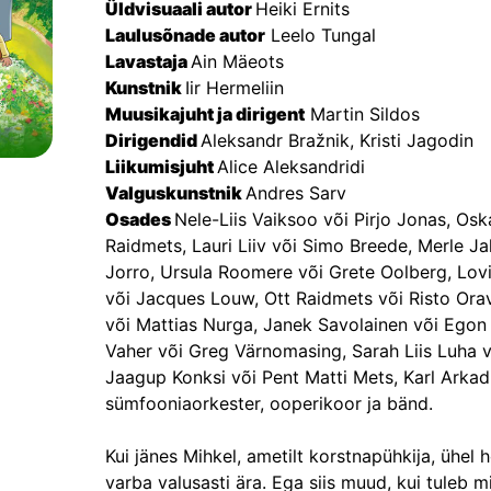
Üldvisuaali autor 
Heiki Ernits
Laulusõnade autor
 Leelo Tungal
Lavastaja 
Ain Mäeots
Kunstnik 
Iir Hermeliin
Muusikajuht ja dirigent
 Martin Sildos
Dirigendid 
Aleksandr Bražnik, Kristi Jagodin
Liikumisjuht 
Alice Aleksandridi
Valguskunstnik 
Andres Sarv
Osades 
Nele-Liis Vaiksoo või Pirjo Jonas, Os
Raidmets, Lauri Liiv või Simo Breede, Merle Ja
Jorro, Ursula Roomere või Grete Oolberg, Lovi
või Jacques Louw, Ott Raidmets või Risto Orav
või Mattias Nurga, Janek Savolainen või Egon 
Vaher või Greg Värnomasing, Sarah Liis Luha v
Jaagup Konksi või Pent Matti Mets, Karl Arka
sümfooniaorkester, ooperikoor ja bänd.
Kui jänes Mihkel, ametilt korstnapühkija, ühel
varba valusasti ära. Ega siis muud, kui tuleb m