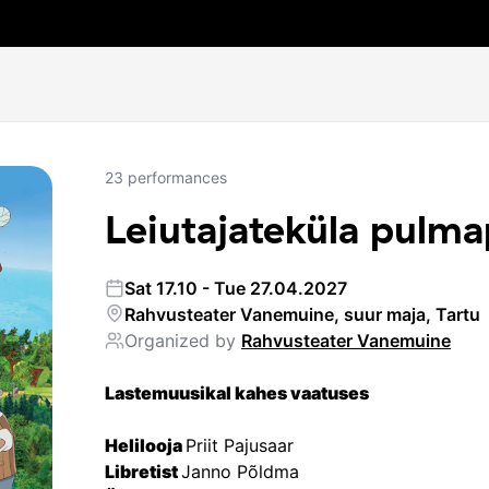
23
performances
Leiutajateküla pulma
Sat 17.10 - Tue 27.04.2027
Rahvusteater Vanemuine, suur maja, Tartu
Organized by
Rahvusteater Vanemuine
Lastemuusikal kahes vaatuses
Helilooja 
Priit Pajusaar
Libretist 
Janno Põldma