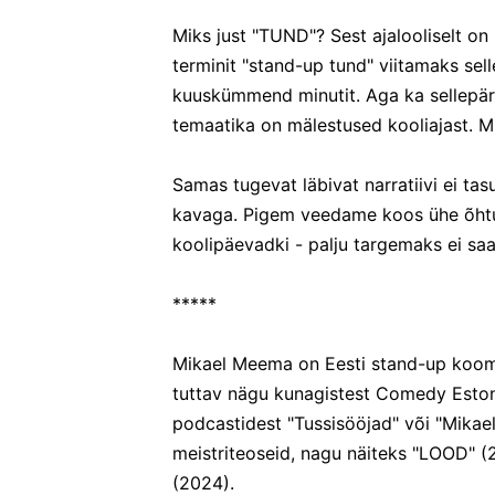
Miks just "TUND"? Sest ajalooliselt 
terminit "stand-up tund" viitamaks sel
kuuskümmend minutit. Aga ka sellepär
temaatika on mälestused kooliajast. M
Samas tugevat läbivat narratiivi ei ta
kavaga. Pigem veedame koos ühe õhtu,
koolipäevadki - palju targemaks ei sa
*****
Mikael Meema on Eesti stand-up koomik
tuttav nägu kunagistest Comedy Estonia
podcastidest "Tussisööjad" või "Mikael
meistriteoseid, nagu näiteks "LOOD" (2
(2024).