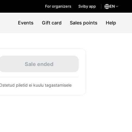
For organizers
Sviby app
EN
Events
Gift card
Sales points
Help
Sale ended
Ostetud piletid ei kuulu tagastamisele