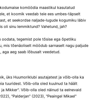
on kodumaise komöödia maastikul kasutatud
lele, et koomik veedab teie ees umbes-täpselt
ast, et seekordse naljade-lugude kogumiku läbiv
is oli sinu lemmiktund? Vahetund, jah?
su oodata, tegemist pole tõsise ega õpetliku
 mis tõenäoliselt möödub sarnaselt nagu paljude
a, aga aeg saab lõbusalt veedetud.
, üks Huumoriklubi asutajatest ja võib-olla ka
 tuuridest. Võib-olla oled kuulnud ta häält
 ja Mikker". Võib-olla oled näinud ta eelnevaid
022), "Palderjan" (2023), "Peaingel Mikael"