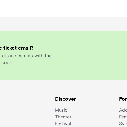
e ticket email?
kets in seconds with the
 code.
Discover
For
Music
Add
Theater
Fea
Festival
Svi