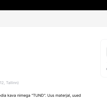
2, Tallinn
)
ia kava nimega "TUND". Uus materjal, uued