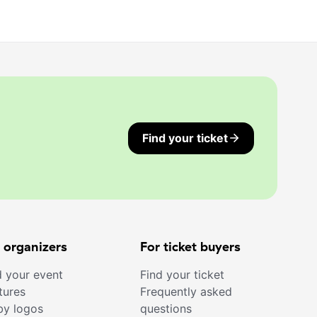
Find your ticket
 organizers
For ticket buyers
 your event
Find your ticket
tures
Frequently asked
by logos
questions