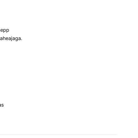
Sepp
aheajaga.
as