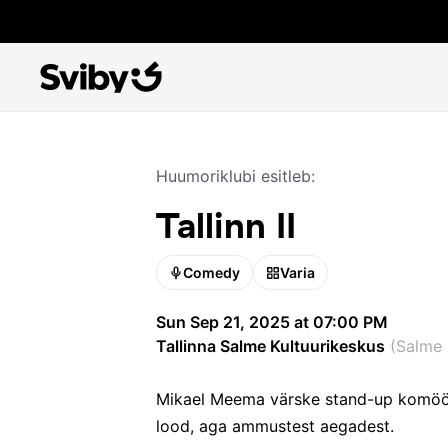
Huumoriklubi esitleb:
Tallinn II
Comedy
Varia
Sun Sep 21, 2025 at 07:00 PM
Tallinna Salme Kultuurikeskus
(
Salme 1
Mikael Meema värske stand-up komööd
lood, aga ammustest aegadest.