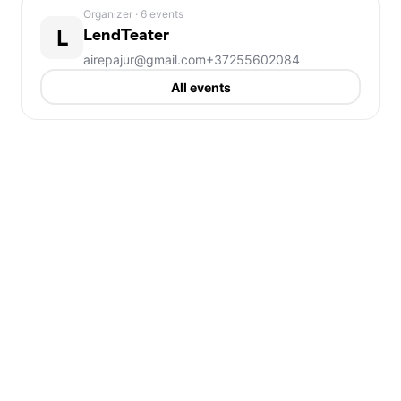
Organizer
· 6 events
L
LendTeater
airepajur@gmail.com
+37255602084
All events