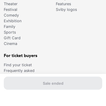
Theater
Features
Festival
Sviby logos
Comedy
Exhibition
Family
Sports
Gift Card
Cinema
For ticket buyers
Find your ticket
Frequently asked
questions
Sales points
Sale ended
Buy a gift card
Sviby app
Contact us