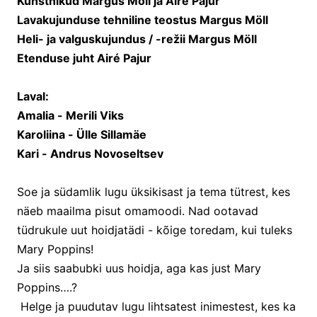
Kunstnikud Margus Möll ja Airé Pajur
Lavakujunduse tehniline teostus Margus Möll
Heli- ja valguskujundus / -režii Margus Möll
Etenduse juht Airé Pajur
Laval:
Amalia - Merili Viks
Karoliina - Ülle Sillamäe
Kari - Andrus Novoseltsev
Soe ja südamlik lugu üksikisast ja tema tütrest, kes
näeb maailma pisut omamoodi. Nad ootavad
tüdrukule uut hoidjatädi - kõige toredam, kui tuleks
Mary Poppins!
Ja siis saabubki uus hoidja, aga kas just Mary
Poppins….?
Helge ja puudutav lugu lihtsatest inimestest, kes ka