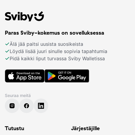
Paras Sviby-kokemus on sovelluksessa
Älä jää paitsi uusista suosikeista
Löydä lisää juuri sinulle sopivia tapahtumia
Pidä kaikki liput turvassa Sviby Walletissa
Seuraa meitä
Tutustu
Järjestäjille