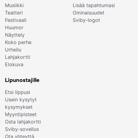
Musiikki
Lisää tapahtumasi
Teatteri
Ominaisuudet
Festivaali
Sviby-logot
Huumor
Näyttely
Koko perhe
Urheilu
Lahjakortti
Elokuva
Lipunostajille
Etsi lippusi
Usein kysytyt
kysymykset
Myyntipisteet
Osta lahjakortti
Sviby-sovellus
Ota yhteyttä