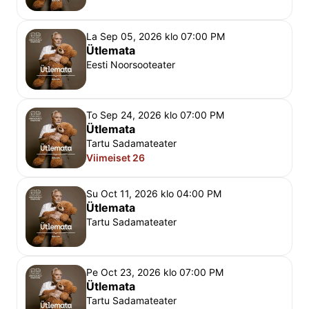
Esietendus
 10. jaanuaril 2026 Sadamateatris. 
Soovitame lavastust vaadata alates 13.eluaastast
La Sep 05, 2026 klo 07:00 PM
Ütlemata
Head vaatajad
,
Eesti Noorsooteater
Sadamateater on väga eriline teatrimaja – sageli on 
etenduse käigus kasutusel terve hoone ning kõik 
saali sissepääsud, mistõttu etenduse ajal etendusse 
To Sep 24, 2026 klo 07:00 PM
Ütlemata
sekkumata, näitlejaid ning teisi külastajaid segamata 
Tartu Sadamateater
saali ei pääse. Et Vanemuise teater peab oma 
Viimeiset 26
publikust lugu, algavad etendused täpselt piletil 
näidatud ajal ning hilinenud külastajad kahjuks sel 
Su Oct 11, 2026 klo 04:00 PM
õhtul etendusest osa ei saa. Samuti ei kompenseeri 
Ütlemata
Tartu Sadamateater
teater hilinemise tõttu kasutamata jäänud pileteid. 
Soovitame varuda piisavalt aega teatrisse tulekuks, 
piletikontrolliks ja istekoha leidmiseks ning soovime 
Pe Oct 23, 2026 klo 07:00 PM
teile teatrielamust!
Ütlemata
Rahvusteater Vanemuine
Tartu Sadamateater