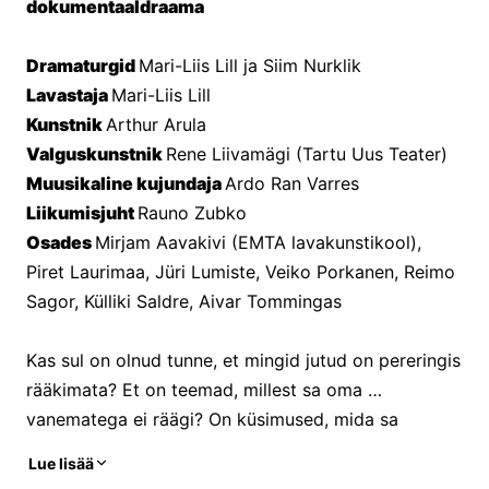
dokumentaaldraama
Dramaturgid 
Mari-Liis Lill ja Siim Nurklik
Lavastaja 
Mari-Liis Lill
Kunstnik 
Arthur Arula
Valguskunstnik 
Rene Liivamägi (Tartu Uus Teater)
Muusikaline kujundaja 
Ardo Ran Varres
Liikumisjuht 
Rauno Zubko
Osades 
Mirjam Aavakivi (EMTA lavakunstikool), 
Piret Laurimaa, Jüri Lumiste, Veiko Porkanen, Reimo 
Sagor, Külliki Saldre, Aivar Tommingas
Kas sul on olnud tunne, et mingid jutud on pereringis 
rääkimata? Et on teemad, millest sa oma 
vanematega ei räägi? On küsimused, mida sa 
tahaksid oma pereliikmelt küsida, aga ei küsi? On 
Lue lisää
vestlused, mis on pidamata ja need ei anna rahu? Et 