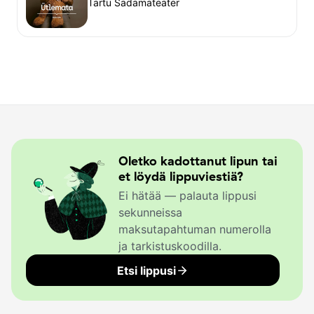
Tartu Sadamateater
Oletko kadottanut lipun tai
et löydä lippuviestiä?
Ei hätää — palauta lippusi
sekunneissa
maksutapahtuman numerolla
ja tarkistuskoodilla.
Etsi lippusi