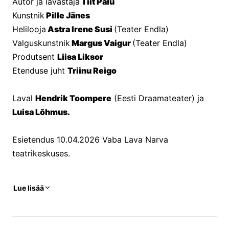
Autor ja lavastaja
 Tiit Palu
Kunstnik
 Pille Jänes
Helilooja
 Astra Irene Susi 
(Teater Endla)
Valguskunstnik
 Margus Vaigur 
(Teater Endla)
Produtsent 
Liisa Liksor
Etenduse juht 
Triinu Reigo
Laval 
Hendrik Toompere
 (Eesti Draamateater) ja
Luisa Lõhmus.
Esietendus 10.04.2026 Vaba Lava Narva 
teatrikeskuses.
Lue lisää