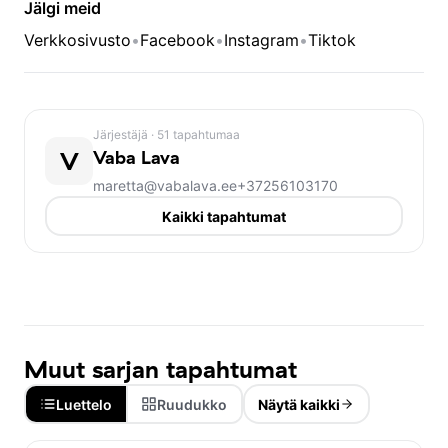
Jälgi meid
Verkkosivusto
•
Facebook
•
Instagram
•
Tiktok
Järjestäjä
· 51 tapahtumaa
V
Vaba Lava
maretta@vabalava.ee
+37256103170
Kaikki tapahtumat
Muut sarjan tapahtumat
Luettelo
Ruudukko
Näytä kaikki