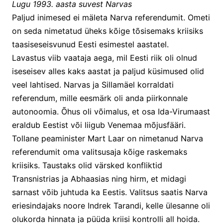
Lugu 1993. aasta suvest Narvas
Paljud inimesed ei mäleta Narva referendumit. Ometi 
on seda nimetatud üheks kõige tõsisemaks kriisiks 
taasiseseisvunud Eesti esimestel aastatel.
Lavastus viib vaataja aega, mil Eesti riik oli olnud 
iseseisev alles kaks aastat ja paljud küsimused olid 
veel lahtised. Narvas ja Sillamäel korraldati 
referendum, mille eesmärk oli anda piirkonnale 
autonoomia. Õhus oli võimalus, et osa Ida-Virumaast 
eraldub Eestist või liigub Venemaa mõjusfääri.
Tollane peaminister Mart Laar on nimetanud Narva 
referendumit oma valitsusaja kõige raskemaks 
kriisiks. Taustaks olid värsked konfliktid 
Transnistrias ja Abhaasias ning hirm, et midagi 
sarnast võib juhtuda ka Eestis. Valitsus saatis Narva 
eriesindajaks noore Indrek Tarandi, kelle ülesanne oli 
olukorda hinnata ja püüda kriisi kontrolli all hoida.