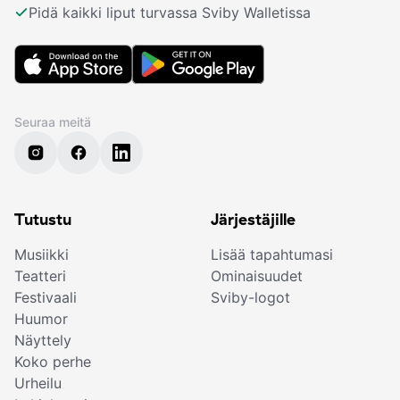
Pidä kaikki liput turvassa Sviby Walletissa
Seuraa meitä
Tutustu
Järjestäjille
Musiikki
Lisää tapahtumasi
Teatteri
Ominaisuudet
Festivaali
Sviby-logot
Huumor
Näyttely
Koko perhe
Urheilu