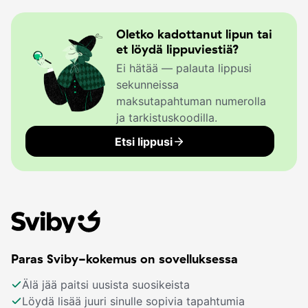
Oletko kadottanut lipun tai
et löydä lippuviestiä?
Ei hätää — palauta lippusi
sekunneissa
maksutapahtuman numerolla
ja tarkistuskoodilla.
Etsi lippusi
Paras Sviby-kokemus on sovelluksessa
Älä jää paitsi uusista suosikeista
Löydä lisää juuri sinulle sopivia tapahtumia