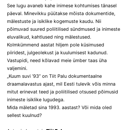
See lugu avaneb kahe inimese kohtumises tänasel 
päeval. Minevikku püütakse mõista dokumentide, 
mälestuste ja isiklike kogemuste kaudu. Nii 
põimuvad suured poliitilised sündmused ja inimeste 
eluvalikud, kahtlused ning mälestused. 
Kolmkümmend aastat hiljem pole küsimused 
piiridest, julgeolekust ja kuulumisest kadunud. 
Vastupidi, need kõlavad meie ümber taas üha 
valjemini.
„Kuum suvi ’93“ on Tiit Palu dokumentaalne 
draamalavastus ajast, mil Eesti tulevik võis minna 
mitut erinevat teed ja poliitilised otsused põimusid 
inimeste isiklike lugudega.
Mida mäletad sina 1993. aastast? Või mida oled 
sellest kuulnud?