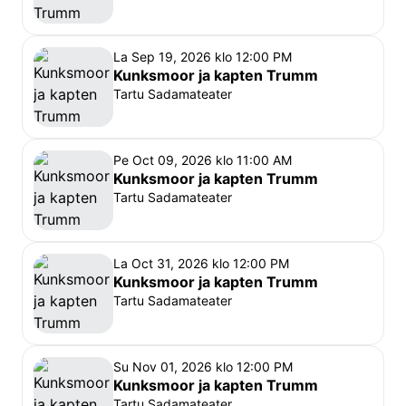
Esietendus 
9. septembril 2023 Teatri Kodus.
Sobib teatrivaatajale alates 5. eluaastast. Ülemist 
La Sep 19, 2026 klo 12:00 PM
vanusepiiri ei ole.
Kunksmoor ja kapten Trumm
Kuni 3-aastased (k.a.) 
lapsed saavad etendusele 
Tartu Sadamateater
sülepiletiga.
Alates neljandast eluaastast
 rakendub õpilase 
soodustus.
Pe Oct 09, 2026 klo 11:00 AM
Kunksmoor ja kapten Trumm
Tartu Sadamateater
La Oct 31, 2026 klo 12:00 PM
Kunksmoor ja kapten Trumm
Tartu Sadamateater
Su Nov 01, 2026 klo 12:00 PM
Kunksmoor ja kapten Trumm
Tartu Sadamateater