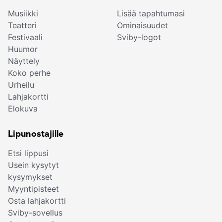
Musiikki
Lisää tapahtumasi
Teatteri
Ominaisuudet
Festivaali
Sviby-logot
Huumor
Näyttely
Koko perhe
Urheilu
Lahjakortti
Elokuva
Lipunostajille
Etsi lippusi
Usein kysytyt
kysymykset
Myyntipisteet
Osta lahjakortti
Sviby-sovellus