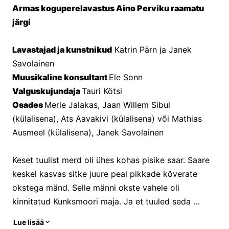
Armas koguperelavastus Aino Perviku raamatu 
järgi
Lavastajad ja kunstnikud
 Katrin Pärn ja Janek 
Savolainen
Muusikaline konsultant 
Ele Sonn
Valguskujundaja 
Tauri Kötsi
Osades 
Merle Jalakas, Jaan Willem Sibul 
(külalisena), Ats Aavakivi (külalisena) või Mathias 
Ausmeel (külalisena), Janek Savolainen
Keset tuulist merd oli ühes kohas pisike saar. Saare 
keskel kasvas sitke juure peal pikkade kõverate 
okstega mänd. Selle männi okste vahele oli 
kinnitatud Kunksmoori maja. Ja et tuuled seda 
elamist merele ei pühiks, olid kolme majanurga külge 
Lue lisää