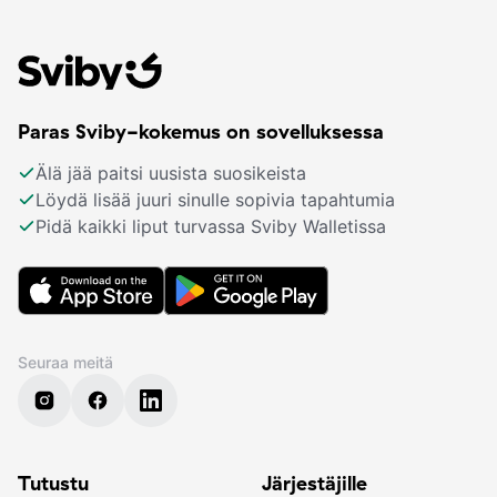
Paras Sviby-kokemus on sovelluksessa
Älä jää paitsi uusista suosikeista
Löydä lisää juuri sinulle sopivia tapahtumia
Pidä kaikki liput turvassa Sviby Walletissa
Seuraa meitä
Tutustu
Järjestäjille