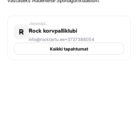
vastaseks
.
Audentese Spordigümnaasium
Järjestäjä
R
Rock korvpalliklubi
info@rocktartu.ee
+3727388054
Kaikki tapahtumat