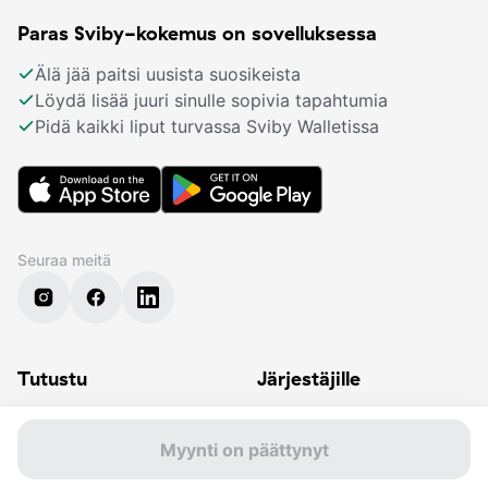
Paras Sviby-kokemus on sovelluksessa
Älä jää paitsi uusista suosikeista
Löydä lisää juuri sinulle sopivia tapahtumia
Pidä kaikki liput turvassa Sviby Walletissa
Seuraa meitä
Tutustu
Järjestäjille
Musiikki
Lisää tapahtumasi
Teatteri
Ominaisuudet
Myynti on päättynyt
Festivaali
Sviby-logot