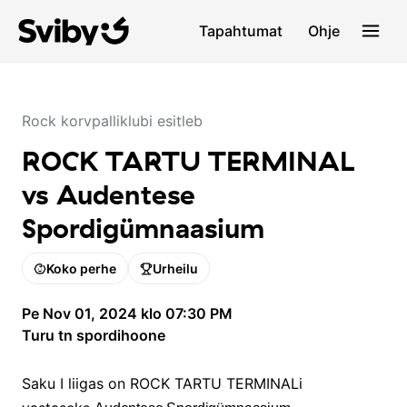
Tapahtumat
Ohje
Rock korvpalliklubi esitleb
ROCK TARTU TERMINAL
vs Audentese
Spordigümnaasium
Koko perhe
Urheilu
Pe Nov 01, 2024 klo 07:30 PM
Turu tn spordihoone
Saku I liigas on ROCK TARTU TERMINALi