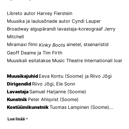
Libreto autor Harvey Fierstein
Muusika ja laulusõnade autor Cyndi Lauper
Broadway algupärandi lavastaja-koreograaf Jerry 
Mitchell
Miramaxi filmi 
 ainetel, stsenaristid 
Kinky Boots
Geoff Deame ja Tim Firth
Muusikali esitatakse Music Theatre Internationali loal
Muusikajuhid 
Eeva Kontu (Soome) ja Riivo Jõgi
Dirigendid 
Riivo Jõgi, Ele Sonn
Lavastaja 
Samuel Harjanne (Soome)
Kunstnik 
Peter Ahlqvist (Soome)
Kostüümikunstnik 
Tuomas Lampinen (Soome)
Koreograaf 
Gunilla Olsson-Karlsson (Rootsi)
Lue lisää
Lavastaja ja koreograafi assistent
 Matilda Karlsson 