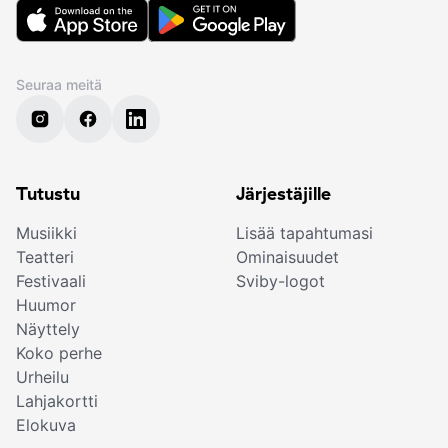
Seuraa meitä
Tutustu
Järjestäjille
Musiikki
Lisää tapahtumasi
Teatteri
Ominaisuudet
Festivaali
Sviby-logot
Huumor
Näyttely
Koko perhe
Urheilu
Lahjakortti
Elokuva