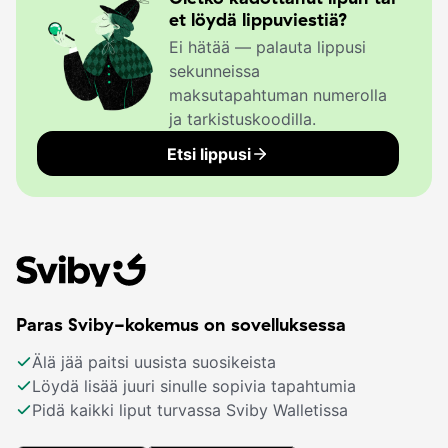
et löydä lippuviestiä?
Ei hätää — palauta lippusi
sekunneissa
maksutapahtuman numerolla
ja tarkistuskoodilla.
Etsi lippusi
Paras Sviby-kokemus on sovelluksessa
Älä jää paitsi uusista suosikeista
Löydä lisää juuri sinulle sopivia tapahtumia
Pidä kaikki liput turvassa Sviby Walletissa