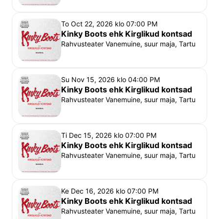
„Hüljatud“ ja „Nunnad hoos“ on Tartus pälvinud 
sooja vastuvõtu.
To Oct 22, 2026 klo 07:00 PM
Kinky Boots ehk Kirglikud kontsad
Esietendus 
23. novembril 2024 Vanemuise suures 
Rahvusteater Vanemuine, suur maja, Tartu
majas.
Esituskeel: eesti
Tiitrid: inglise, soome
Su Nov 15, 2026 klo 04:00 PM
Kinky Boots ehk Kirglikud kontsad
Rahvusteater Vanemuine, suur maja, Tartu
Tutvu parkimivõimalustega SIIN
Ti Dec 15, 2026 klo 07:00 PM
Kinky Boots ehk Kirglikud kontsad
Rahvusteater Vanemuine, suur maja, Tartu
Ke Dec 16, 2026 klo 07:00 PM
Kinky Boots ehk Kirglikud kontsad
Rahvusteater Vanemuine, suur maja, Tartu