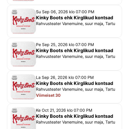
Charlie Price pärib isalt kingavabriku. Püüdes 
Su Sep 06, 2026 klo 07:00 PM
perekonnaäri pankrotist päästa, kohtub Charlie 
Kinky Boots ehk Kirglikud kontsad
 Lolaga ning teeb talle põneva 
drag queen
Rahvusteater Vanemuine, suur maja, Tartu
pakkumise: toota praktiliste meestekingade asemel 
hoopis pilkupüüdvamaid jalanõusid. See on südamlik 
ja lustakas lugu sõprusest, isikupärast ja kõrgetest 
Pe Sep 25, 2026 klo 07:00 PM
Kinky Boots ehk Kirglikud kontsad
kontsadest.
Rahvusteater Vanemuine, suur maja, Tartu
Armastatud poppmuusiku Cyndi Lauperi muusika ja 
laulusõnade ning Harvey Fiersteini raamatu 
La Sep 26, 2026 klo 07:00 PM
sümbioosis sündinud menukas muusikal „Kinky 
Kinky Boots ehk Kirglikud kontsad
Rahvusteater Vanemuine, suur maja, Tartu
Boots“ on võitnud kuus Tony auhinda, sealhulgas 
Viimeiset 30
parima muusikali auhinna.
Ke Oct 21, 2026 klo 07:00 PM
Muusikali toob Vanemuise publikuni soome lavastaja 
Kinky Boots ehk Kirglikud kontsad
Samuel Harjanne, kelle eelnenud muusikalilavastused 
Rahvusteater Vanemuine, suur maja, Tartu