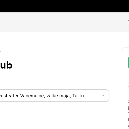
B
dub
usteater Vanemuine, väike maja, Tartu