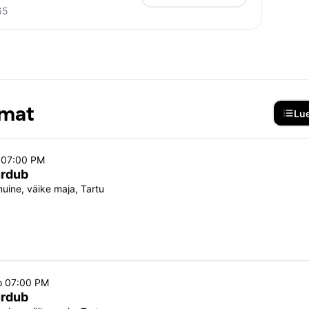
65
umat
Lue
o 07:00 PM
urdub
ine, väike maja, Tartu
o 07:00 PM
urdub