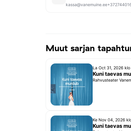
kassa@vanemuine.ee
+37274401
Muut sarjan tapaht
La Oct 31, 2026 kl
Kuni taevas m
Rahvusteater Vanemu
Ke Nov 04, 2026 kl
Kuni taevas m