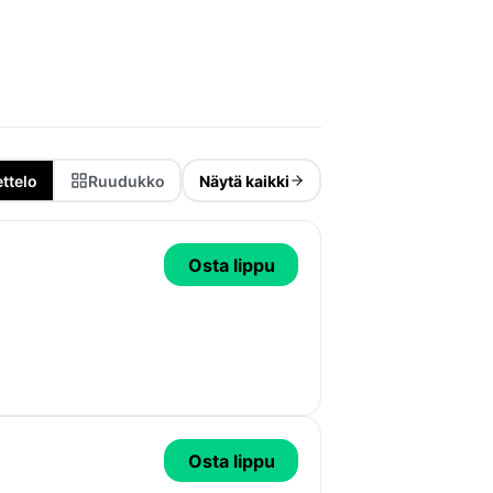
ttelo
Ruudukko
Näytä kaikki
Osta lippu
Osta lippu