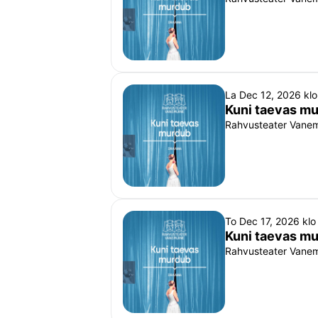
La Dec 12, 2026 kl
Kuni taevas m
Rahvusteater Vanemu
To Dec 17, 2026 kl
Kuni taevas m
Rahvusteater Vanemu