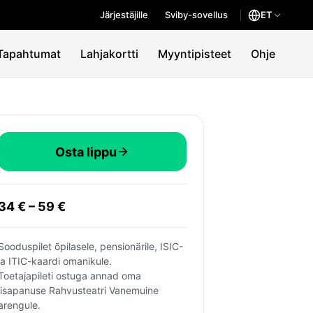
Järjestäjille
Sviby-sovellus
ET
Tapahtumat
Lahjakortti
Myyntipisteet
Ohje
Osta lippu
34 € – 59 €
Sooduspilet õpilasele, pensionärile, ISIC- 
ja ITIC-kaardi omanikule.
Toetajapileti ostuga annad oma 
lisapanuse Rahvusteatri Vanemuine 
arengule.