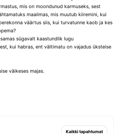
armastus, mis on moondunud karmuseks, sest 
htamatuks maailmas, mis muutub kiiremini, kui 
rekonna väärtus siis, kui turvatunne kaob ja kes 
õppema?
a samas sügavalt kaastundlik lugu 
est, kui habras, ent vältimatu on vajadus üksteise 
31. oktoobril 2026 Vanemuise väikeses majas. 
Kaikki tapahtumat