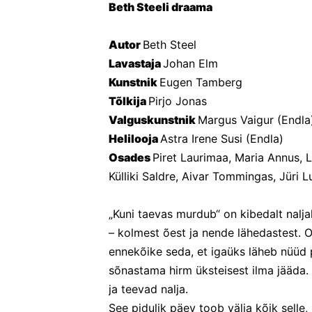
Beth Steeli draama
Autor 
Beth Steel
Lavastaja 
Johan Elm
Kunstnik 
Eugen Tamberg
Tõlkija 
Pirjo Jonas
Valguskunstnik 
Margus Vaigur (Endla
Helilooja 
Astra Irene Susi (Endla)
Osades 
Piret Laurimaa, Maria Annus, 
Külliki Saldre, Aivar Tommingas, Jüri Lu
„Kuni taevas murdub“ on kibedalt naljak
– kolmest õest ja nende lähedastest. 
ennekõike seda, et igaüks läheb nüüd 
sõnastama hirm üksteisest ilma jääda.
ja teevad nalja.
See pidulik päev toob välja kõik selle