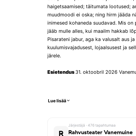
haigetsaamised; täitumata lootused; 
muudmoodi ei oska; ning hirm jääda nä
inimesed kohaneda suudavad. Mis on pe
jääb mulle alles, kui maailm hakkab l
Pisarateni jabur, aga ka valusalt aus j
kuulumisvajadusest, lojaalsusest ja sell
järele.
Esietendus 
Lue lisää
Järjestäjä
· 476 tapahtumaa
R
Rahvusteater Vanemuine