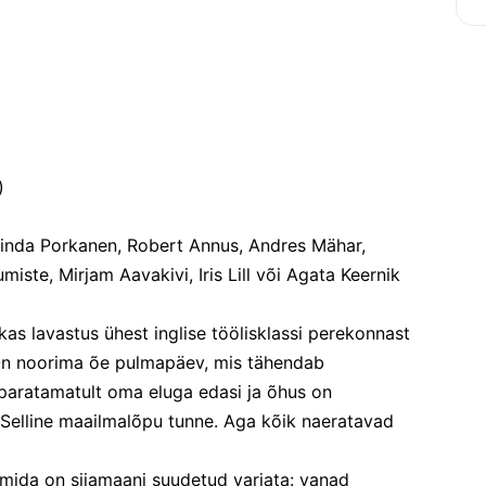
)
Linda Porkanen, Robert Annus, Andres Mähar, 
miste, Mirjam Aavakivi, Iris Lill või Agata Keernik
as lavastus ühest inglise töölisklassi perekonnast 
On noorima õe pulmapäev, mis tähendab 
paratamatult oma eluga edasi ja õhus on 
 Selline maailmalõpu tunne. Aga kõik naeratavad 
, mida on siiamaani suudetud varjata: vanad 