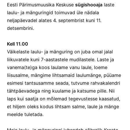
Eesti Pärimusmuusika Keskuse
sügishooaja
laste
laulu- ja mänguringid toimuvad üle nädala
neljapäevadel alates 4. septembrist kuni 11.
detsembrini.
Kell 11.00
Väikelaste laulu- ja mänguring on juba omal jalal
liikuvatele kuni 7-aastastele mudilastele. Laste ja
vanema(te)ga koos laulame vanu laule, loeme
liisusalme, mängime lihtsamaid laulumänge, püüame
esimesi tantsusamme seada, tutvume rahvakalendri
tähtpäevadega ning kuulame ja katsume pille. Nii
laps kui saatja on mõlemad tegevustesse kaasatud,
et hiljem oleks kodus lihtsam salme, laule ja mänge
meelde tuletada.