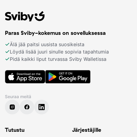
Paras Sviby-kokemus on sovelluksessa
Älä jää paitsi uusista suosikeista
Löydä lisää juuri sinulle sopivia tapahtumia
Pidä kaikki liput turvassa Sviby Walletissa
Seuraa meitä
Tutustu
Järjestäjille