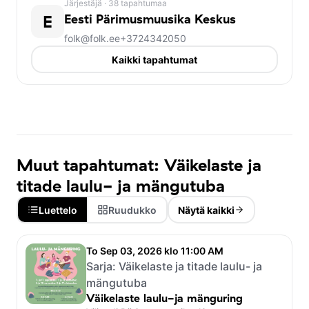
Järjestäjä
· 38 tapahtumaa
E
Eesti Pärimusmuusika Keskus
folk@folk.ee
+3724342050
Kaikki tapahtumat
Muut tapahtumat: Väikelaste ja
titade laulu- ja mängutuba
Luettelo
Ruudukko
Näytä kaikki
To Sep 03, 2026 klo 11:00 AM
Sarja:
Väikelaste ja titade laulu- ja
mängutuba
Väikelaste laulu-ja mänguring