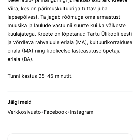
Meie laulu- ja mänguringi juhendab sõbralik Kreete
Viira, kes on pärimuskultuuriga tuttav juba
lapsepõlvest. Ta jagab rõõmuga oma armastust
muusika ja laulude vastu nii suurte kui ka väikeste
kuulajatega. Kreete on lõpetanud Tartu Ülikooli eesti
ja võrdleva rahvaluule eriala (MA), kultuurikorralduse
eriala (MA) ning koolieelse lasteasutuse õpetaja
eriala (BA).
Tunni kestus 35–45 minutit.
Jälgi meid
Verkkosivusto
•
Facebook
•
Instagram