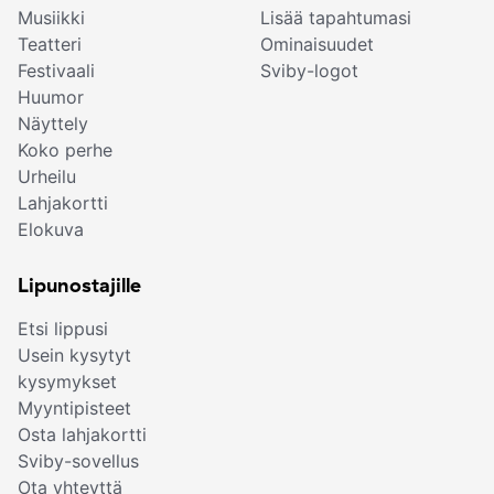
Musiikki
Lisää tapahtumasi
Teatteri
Ominaisuudet
Festivaali
Sviby-logot
Huumor
Näyttely
Koko perhe
Urheilu
Lahjakortti
Elokuva
Lipunostajille
Etsi lippusi
Usein kysytyt
kysymykset
Myyntipisteet
Osta lahjakortti
Sviby-sovellus
Ota yhteyttä