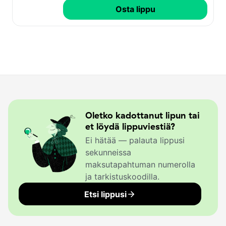
Osta lippu
Oletko kadottanut lipun tai
et löydä lippuviestiä?
Ei hätää — palauta lippusi
sekunneissa
maksutapahtuman numerolla
ja tarkistuskoodilla.
Etsi lippusi