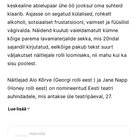
keskealine abielupaar ühe öö jooksul oma suhteid
klaarib. Asjasse on segatud külalised, rohkelt
alkoholi, sotsiaalset frustatsiooni, vaimset ja füüsilist
vägivalda. Näidend kuulub vaieldamatult kümne
kõige parema lavamaterjalide sekka, mis 20ndal
sajandil kirjutatud, eelkõige pakub tekst suurt
väljakutset näitlejale rolli loomiseks, nii mahu kui ka
sisu poolest.
Näitlejad Alo Kõrve (Georgi rolli eest ) ja Jane Napp
(Honey rolli eest) on nomineeritud Eesti teatri
auhindadele, mis antakse üle teatripäeval, 27.
märtsil.
Lue lisää
Näidendi lavastas Andrus Vaarik, osades Martha -
Carita Vaikjärv (Endla Teater) ja Georg - Alo Kõrve
Järjestäjä