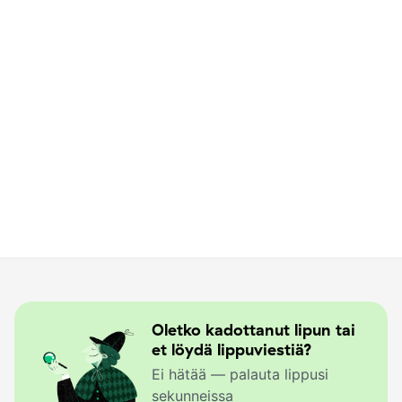
Kohapeal on avatud kohvikud ja vaheaja tellimusi
saab teha
www.ciderhouse.ee
lehelt.
Parkimine on veidi enne Siidivabriku maja
muruplatsil.
Saali uksed avatakse kell 18.45, saali ei lubata toidu
ja lahtise joogiga.
Eraldi piletiga saab minna Siidrivabriku
ekskursioonile, ekskursioonid algav kõikidel
etenduste päevadel 16.30.
Oletko kadottanut lipun tai
et löydä lippuviestiä?
Ei hätää — palauta lippusi
sekunneissa