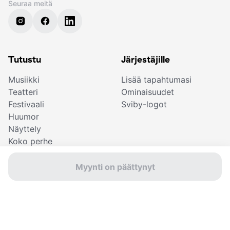
Seuraa meitä
Tutustu
Järjestäjille
Musiikki
Lisää tapahtumasi
Teatteri
Ominaisuudet
Festivaali
Sviby-logot
Huumor
Näyttely
Koko perhe
Urheilu
Lahjakortti
Myynti on päättynyt
Elokuva
Lipunostajille
Etsi lippusi