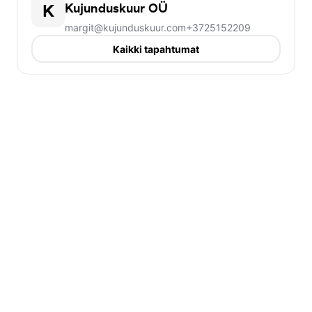
(Tallinna Linnateater) ning Nick - Nils Mattias
K
Kujunduskuur OÜ
Steinberg (Endla Teater) ja Honey - Jane Napp.
margit@kujunduskuur.com
+3725152209
Kaikki tapahtumat
Lavastust mängitakse Jaanihanso Siidrivabriku
töökoja saalis, kus kolmel eelneval suvel mängiti
lavastust "Stseenid ühest abielust".
Publikupaigutus lava suhtes on L-kujuline, publiku
kohad on tõusuga tribüünil, esimesed read on
tugitoolid, teised banketitoolid.
Etendus on kolmes vaatuses kahe vaheajaga ja
pikkus kokku koos vaheaegadega 3 tundi 45
minutit. Etendus ei sobi alla 16 vanustele.
Hilinejaid saali ei lubata ja piletiraha ei tagastata!