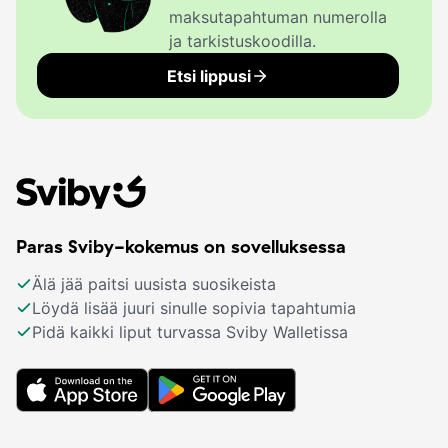
maksutapahtuman numerolla
ja tarkistuskoodilla.
Etsi lippusi
Paras Sviby-kokemus on sovelluksessa
Älä jää paitsi uusista suosikeista
Löydä lisää juuri sinulle sopivia tapahtumia
Pidä kaikki liput turvassa Sviby Walletissa