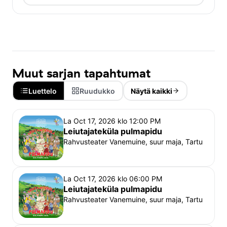
imelik tõbi see ometi olla võiks? Õige pea saab 
sama haiguse ka Ave. Õnneks teab jänes Adalbert 
puhkenud nakkusele lahendust: see on armastus ja 
selle vastu aitavad ainult pulmad! Selgub aga, et 
Avega on omad plaanid ka konn Raimondil…
Muut sarjan tapahtumat
Hea mõte on tulla ka 
Luettelo
Ruudukko
Näytä kaikki
lavastusega seotud ekskursioonile „Teater kui 
Leiutajateküla“, vaata kuupäevi, lisainfot ja pileteid 
La Oct 17, 2026 klo 12:00 PM
SIIT.
Leiutajateküla pulmapidu
Rahvusteater Vanemuine, suur maja, Tartu
Esietendus 
17. oktoobril 2026 Vanemuise suures 
majas.
La Oct 17, 2026 klo 06:00 PM
Kuni 3-aastased (k.a.) lapsed
 saavad etendusele 
Leiutajateküla pulmapidu
sülepiletiga.
Rahvusteater Vanemuine, suur maja, Tartu
Alates neljandast eluaastast
 rakendub õpilase 
soodustus.