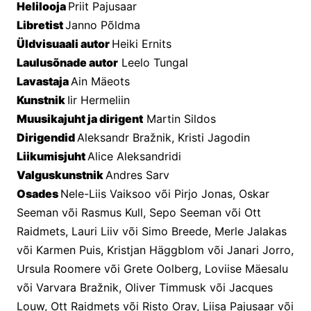
Helilooja 
Priit Pajusaar
Libretist 
Janno Põldma
Üldvisuaali autor 
Heiki Ernits
Laulusõnade autor
 Leelo Tungal
Lavastaja 
Ain Mäeots
Kunstnik 
Iir Hermeliin
Muusikajuht ja dirigent
 Martin Sildos
Dirigendid 
Aleksandr Bražnik, Kristi Jagodin
Liikumisjuht 
Alice Aleksandridi
Valguskunstnik 
Andres Sarv
Osades 
Nele-Liis Vaiksoo või Pirjo Jonas, Oskar 
Seeman või Rasmus Kull, Sepo Seeman või Ott 
Raidmets, Lauri Liiv või Simo Breede, Merle Jalakas 
või Karmen Puis, Kristjan Häggblom või Janari Jorro, 
Ursula Roomere või Grete Oolberg, Loviise Mäesalu 
või Varvara Bražnik, Oliver Timmusk või Jacques 
Louw, Ott Raidmets või Risto Orav, Liisa Pajusaar või 