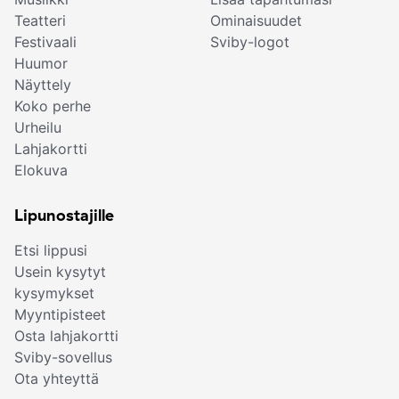
Teatteri
Ominaisuudet
Festivaali
Sviby-logot
Huumor
Näyttely
Koko perhe
Urheilu
Lahjakortti
Elokuva
Lipunostajille
Etsi lippusi
Usein kysytyt
kysymykset
Myyntipisteet
Osta lahjakortti
Sviby-sovellus
Ota yhteyttä