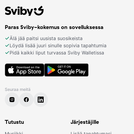
Paras Sviby-kokemus on sovelluksessa
Älä jää paitsi uusista suosikeista
Löydä lisää juuri sinulle sopivia tapahtumia
Pidä kaikki liput turvassa Sviby Walletissa
Seuraa meitä
Tutustu
Järjestäjille
Musiikki
Lisää tapahtumasi