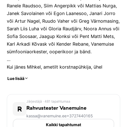
Ranele Raudsoo, Siim Angerpikk või Mattias Nurga, 
Janek Savolainen või Egon Laanesoo, Janari Jorro 
või Artur Nagel, Ruudo Vaher või Greg Värnomasing, 
Sarah Liis Luha või Gloria Raudjärv, Noora Annus või 
Sofia Soosaar, Jaagup Konksi või Pent Matti Mets, 
Karl Arkadi Kõvask või Kender Rebane, Vanemuise 
sümfooniaorkester, ooperikoor ja bänd.
Kui jänes Mihkel, ametilt korstnapühkija, ühel 
hommikul hoogsalt voodist välja hüppab, lööb ta 
Lue lisää
varba valusasti ära. Ega siis muud, kui tuleb minna 
doktor Ave juurde abi paluma! Mihkel on alles äsja 
Leiutajatekülla kolinud ja kohtub Avega 
Järjestäjä
· 481 tapahtumaa
esmakordselt. Varvas saab küll ravi, aga juhtub 
R
Rahvusteater Vanemuine
midagi täiesti ootamatut: silmade ees läheb mustaks 
kassa@vanemuine.ee
+3727440165
ja sähvima hakkavad kollased sädemed. Appi, mis 
Kaikki tapahtumat