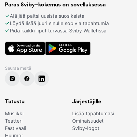
Paras Sviby-kokemus on sovelluksessa
Älä jää paitsi uusista suosikeista
Löydä lisää juuri sinulle sopivia tapahtumia
Pidä kaikki liput turvassa Sviby Walletissa
Seuraa meitä
Tutustu
Järjestäjille
Musiikki
Lisää tapahtumasi
Teatteri
Ominaisuudet
Festivaali
Sviby-logot
Huumor