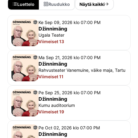
neid elukülgi ja iseloomuomadusi, mis tavaliselt 
Luettelo
Ruudukko
Näytä kaikki
jäävad sügavalt varjatuks.“ Näidendi esmalavastus 
Eestis oli 1984. aastal Ugala teatris. Tookord 
Ke Sep 09, 2026 klo 07:00 PM
mängisid džinni Lisl Lindau ja Kaljo Kiisk.
Džinnimäng
Ugala Teater
Esietendus
 Ugala teatri väikeses saalis 1.02.2025 
Viimeiset 13
Grupibroneeringud ja ratastoolikoha 
Ma Sep 21, 2026 klo 07:00 PM
broneerimine: 
kassa@ugala.ee
Džinnimäng
Rahvusteater Vanemuine, väike maja, Tartu
Viimeiset 11
Pe Sep 25, 2026 klo 07:00 PM
Džinnimäng
Kumu auditoorium
Viimeiset 19
Pe Oct 02, 2026 klo 07:00 PM
Džinnimäng