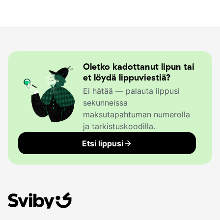
Oletko kadottanut lipun tai
et löydä lippuviestiä?
Ei hätää — palauta lippusi
sekunneissa
maksutapahtuman numerolla
ja tarkistuskoodilla.
Etsi lippusi