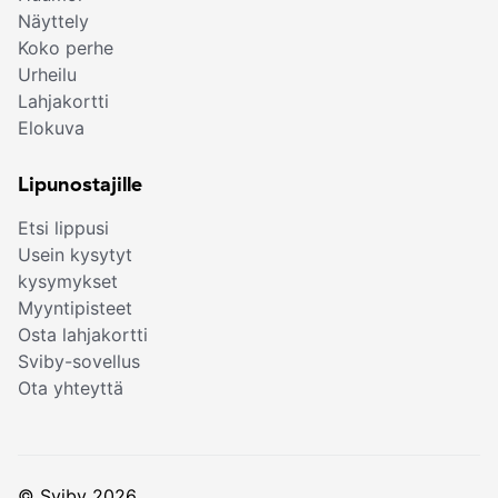
Näyttely
Koko perhe
Urheilu
Lahjakortti
Elokuva
Lipunostajille
Etsi lippusi
Usein kysytyt
kysymykset
Myyntipisteet
Osta lahjakortti
Sviby-sovellus
Ota yhteyttä
© Sviby 2026