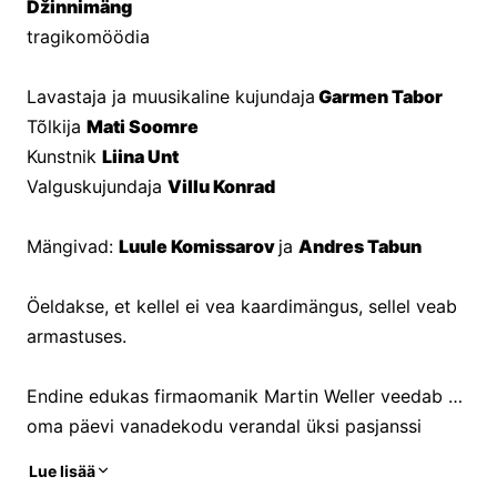
Džinnimäng
tragikomöödia
Lavastaja ja muusikaline kujundaja
 Garmen Tabor
Tõlkija 
Mati Soomre
Kunstnik 
Liina Unt
Valguskujundaja 
Villu Konrad
Mängivad: 
Luule Komissarov 
ja 
Andres Tabun
Öeldakse, et kellel ei vea kaardimängus, sellel veab 
armastuses.
Endine edukas firmaomanik Martin Weller veedab 
oma päevi vanadekodu verandal üksi pasjanssi 
ladudes. Talle käivad närvidele asutuse kehv toit, 
Lue lisää
vanakeste pidev hädaldamine ja õdede üleolev 