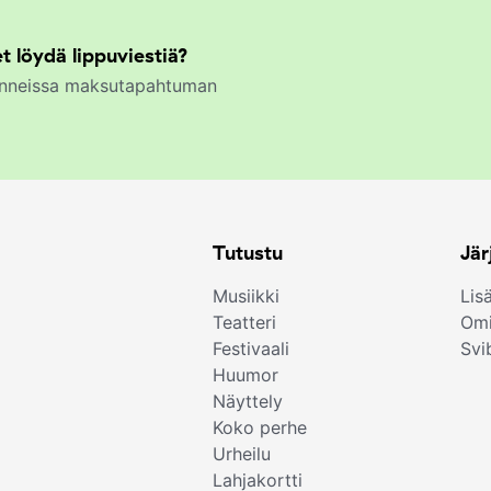
t löydä lippuviestiä?
kunneissa maksutapahtuman
Tutustu
Jär
Musiikki
Lis
Teatteri
Omi
Festivaali
Svi
Huumor
Näyttely
Koko perhe
Urheilu
Lahjakortti