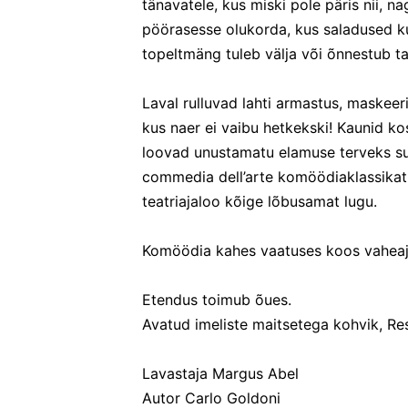
tänavatele, kus miski pole päris nii, n
pöörasesse olukorda, kus saladused k
topeltmäng tuleb välja või õnnestub ta
Laval rulluvad lahti armastus, maskee
kus naer ei vaibu hetkekski! Kaunid k
loovad unustamatu elamuse terveks suv
commedia dell’arte komöödiaklassika
teatriajaloo kõige lõbusamat lugu.
Komöödia kahes vaatuses koos vaheaja
Etendus toimub õues.
Avatud imeliste maitsetega kohvik, Re
Lavastaja Margus Abel
Autor Carlo Goldoni