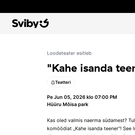
Loodeteater
esitleb
"Kahe isanda tee
Teatteri
Pe Jun 05, 2026 klo 07:00 PM
Hüüru Mõisa park
Kas oled valmis naerma südamest? Tul
komöödiat „Kahe isanda teener”! See lu