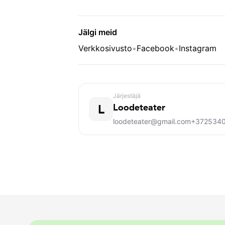
Jälgi meid
Verkkosivusto
•
Facebook
•
Instagram
Järjestäjä
L
Loodeteater
loodeteater@gmail.com
+3725340