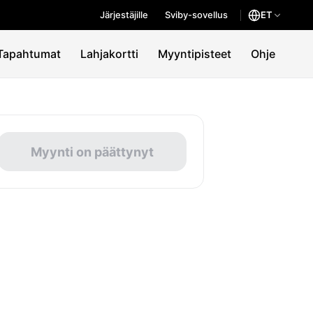
Järjestäjille
Sviby-sovellus
ET
Tapahtumat
Lahjakortti
Myyntipisteet
Ohje
Myynti on päättynyt