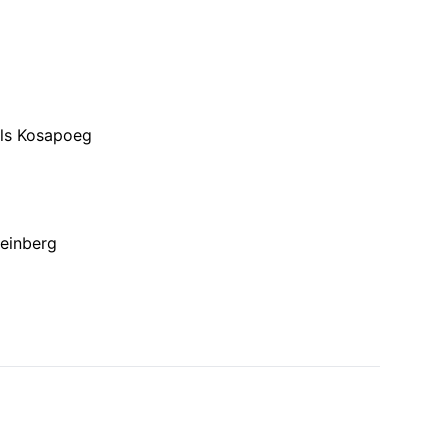
Nils Kosapoeg
teinberg