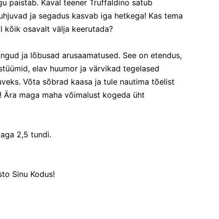
agu paistab. Kaval teener Truffaldino satub
uhjuvad ja segadus kasvab iga hetkega! Kas tema
l kõik osavalt välja keerutada?
ringud ja lõbusad arusaamatused. See on etendus,
ostüümid, elav huumor ja värvikad tegelased
eks. Võta sõbrad kaasa ja tule nautima tõelist
t! Ära maga maha võimalust kogeda üht
ga 2,5 tundi.
sto Sinu Kodus!