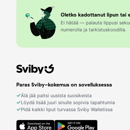
Oletko kadottanut lipun tai e
Ei hätää — palauta lippusi se
numerolla ja tarkistuskoodilla.
Paras Sviby-kokemus on sovelluksessa
Älä jää paitsi uusista suosikeista
Löydä lisää juuri sinulle sopivia tapahtumia
Pidä kaikki liput turvassa Sviby Walletissa