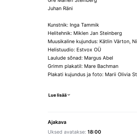
Gre Marlen Steinberg
Juhan Räni
Kunstnik: Inga Tammik
Helitehnik: Miklen Jan Steinberg
Muusikaline kujundus: Kätlin Värton, 
Helistuudio: Estvox OÜ
Laulude sõnad: Margus Abel
Grimm plakatil: Mare Bachman
Plakati kujundus ja foto: Marii Olivia S
Lue lisää
Ajakava
Uksed avatakse:
18:00