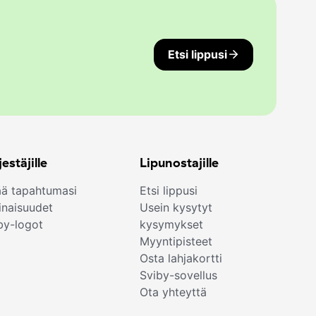
Etsi lippusi
jestäjille
Lipunostajille
ää tapahtumasi
Etsi lippusi
naisuudet
Usein kysytyt
by-logot
kysymykset
Myyntipisteet
Osta lahjakortti
Sviby-sovellus
Ota yhteyttä