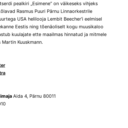
serdi pealkiri „Esimene” on väikeseks vihjeks
õlavad Rasmus Puuri Pärnu Linnaorkestrile
uurtega USA helilooja Lembit Beecher’i eelmisel
tekanne Eestis ning tõenäoliselt kogu muusikaloo
astub kuulajate ette maailmas hinnatud ja mitmele
s Martin Kuuskmann.
ter
tra
dimaja
Aida 4, Pärnu 80011
010