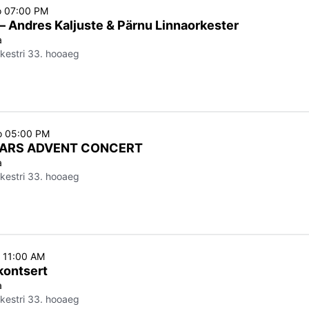
o 07:00 PM
 — Andres Kaljuste & Pärnu Linnaorkester
a
kestri 33. hooaeg
o 05:00 PM
TARS ADVENT CONCERT
a
kestri 33. hooaeg
o 11:00 AM
kontsert
a
kestri 33. hooaeg