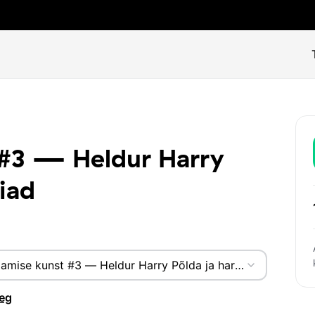
 #3 — Heldur Harry
iad
lamise kunst #3 — Heldur Harry Põlda ja harmooniad
•
Pär
aeg