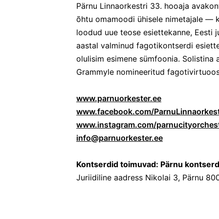
Pärnu Linnaorkestri 33. hooaja avakont
õhtu omamoodi ühisele nimetajale — k
loodud uue teose esiettekanne, Eesti j
aastal valminud fagotikontserdi esiet
olulisim esimene sümfoonia. Solistina 
Grammyle nomineeritud fagotivirtuoo
www.parnuorkester.ee
www.facebook.com/ParnuLinnaorkes
www.instagram.com/parnucityorches
info@parnuorkester.ee
Kontserdid toimuvad: Pärnu kontser
Juriidiline aadress Nikolai 3, Pärnu 80