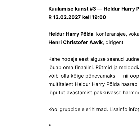
Kuulamise kunst #3 — Heldur Harry P
R 12.02.2027 kell 19:00
Heldur Harry Põlda
, konferansjee, voka
Henri Christofer Aavik
, dirigent
Kahe hooaja eest alguse saanud uudne 
jõuab oma finaalini. Rütmid ja meloodi
võib-olla kõige põnevamaks — nii oop
multitalent Heldur Harry Põlda haarab 
lõputut avastamist pakkuvasse harmo
Kooligruppidele erihinnad. Lisainfo in
*