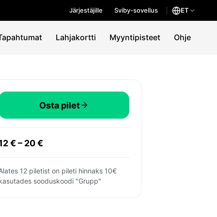
Järjestäjille
Sviby-sovellus
ET
Tapahtumat
Lahjakortti
Myyntipisteet
Ohje
Osta pilet
12 € – 20 €
Alates 12 piletist on pileti hinnaks 10€
kasutades sooduskoodi "Grupp"
nu Kontserdimaja