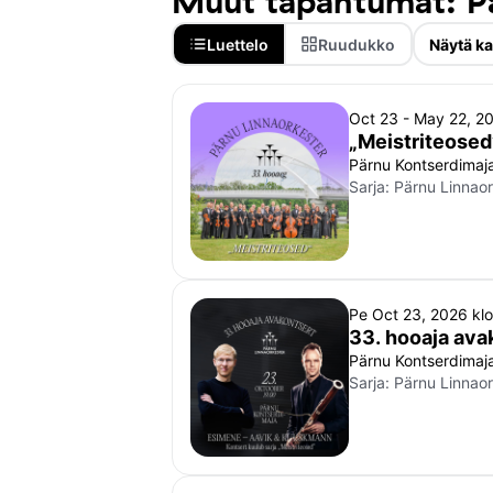
Muut tapahtumat: Pä
Luettelo
Ruudukko
Näytä ka
Oct 23 - May 22, 2
„Meistriteosed”
Pärnu Kontserdimaj
Sarja:
Pärnu Linnaor
Pe Oct 23, 2026 kl
33. hooaja av
Pärnu Kontserdimaj
Sarja:
Pärnu Linnaor