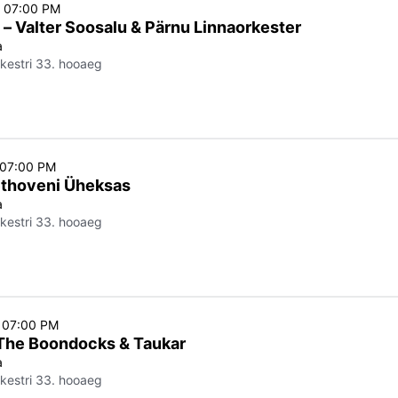
o 07:00 PM
 – Valter Soosalu & Pärnu Linnaorkester
a
kestri 33. hooaeg
o 07:00 PM
thoveni Üheksas
a
kestri 33. hooaeg
o 07:00 PM
The Boondocks & Taukar
a
kestri 33. hooaeg