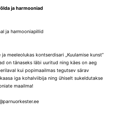
õlda ja harmooniad
al ja harmooniapillid
ja meeleolukas kontserdisari „Kuulamise kunst”
ad on tänaseks läbi uuritud ning käes on aeg
erilaval kui popimaailmas tegutsev särav
kaasa iga kohalviibija ning ühiselt sukeldutakse
oniate maailma!
fo@parnuorkester.ee