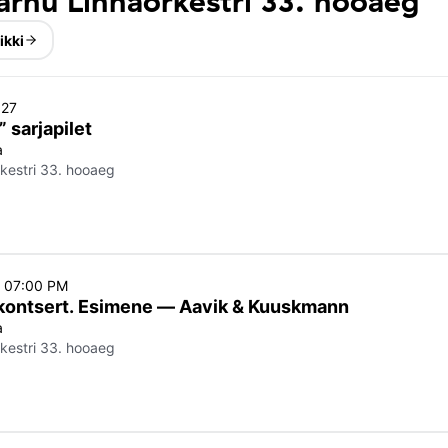
rnu Linnaorkestri 33. hooaeg
ikki
027
 sarjapilet
a
kestri 33. hooaeg
o 07:00 PM
akontsert. Esimene — Aavik & Kuuskmann
a
kestri 33. hooaeg