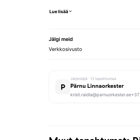
Lue lisää
Jälgi meid
Verkkosivusto
Järjestäjä
· 12 tapahtumaa
P
Pärnu Linnaorkester
kristi.raidla@parnuorkester.ee
+37