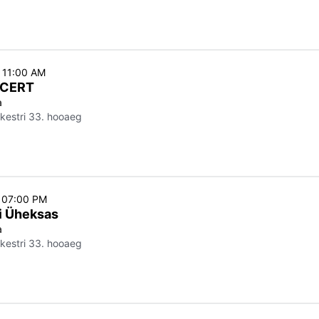
o 11:00 AM
NCERT
a
kestri 33. hooaeg
o 07:00 PM
i Üheksas
a
kestri 33. hooaeg