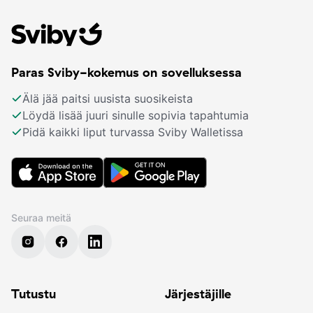
Paras Sviby-kokemus on sovelluksessa
Älä jää paitsi uusista suosikeista
Löydä lisää juuri sinulle sopivia tapahtumia
Pidä kaikki liput turvassa Sviby Walletissa
Seuraa meitä
Tutustu
Järjestäjille