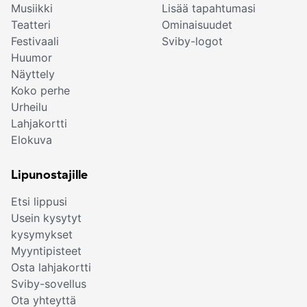
Musiikki
Lisää tapahtumasi
Teatteri
Ominaisuudet
Festivaali
Sviby-logot
Huumor
Näyttely
Koko perhe
Urheilu
Lahjakortti
Elokuva
Lipunostajille
Etsi lippusi
Usein kysytyt
kysymykset
Myyntipisteet
Osta lahjakortti
Sviby-sovellus
Ota yhteyttä