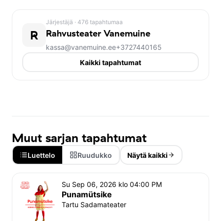
õhtul etendusest osa ei saa. Samuti ei kompenseeri 
teater hilinemise tõttu kasutamata jäänud pileteid. 
Järjestäjä
· 476 tapahtumaa
Soovitame varuda piisavalt aega teatrisse tulekuks, 
R
Rahvusteater Vanemuine
piletikontrolliks ja istekoha leidmiseks ning soovime 
kassa@vanemuine.ee
+3727440165
teile teatrielamust!
Kaikki tapahtumat
Rahvusteater Vanemuine
Muut sarjan tapahtumat
Luettelo
Ruudukko
Näytä kaikki
Su Sep 06, 2026 klo 04:00 PM
Punamütsike
Tartu Sadamateater