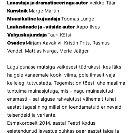
Lavastaja ja dramatiseeringu autor
 Veikko Täär
Kunstnik 
Marge Martin
Muusikaline kujundaja 
Toomas Lunge
Laulusõnade ja -viiside autor
 Aapo Ilves
Valguskujundaja 
Tauri Kötsi
Osades 
Mirjam Aavakivi, Kristin Prits, Rasmus 
Vendel, Mattias Nurga, Merle Jääger
Lugu punase mütsiga väikesest tüdrukust, kes läks 
haigele vanaemale kooki viima, pole ilmselt vaja 
kellelegi tutvustada. Tegemist on tõesti ühe maailma 
tuntuima muinasjutuga, mis – nagu muinasjutud 
enamasti – sai alguse rahvajutust vähemalt tuhat 
aastat tagasi ning millel on loendamatuid erinevaid 
teisendeid ja variante.
Esmakordselt 2014. aastal Teatri Kodus 
esietendunud lavastus puhkas paar aastat jalga ja 