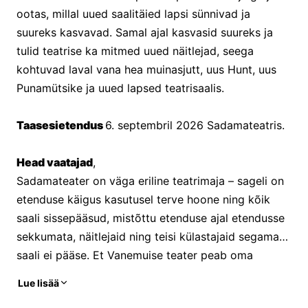
ootas, millal uued saalitäied lapsi sünnivad ja 
suureks kasvavad. Samal ajal kasvasid suureks ja 
tulid teatrise ka mitmed uued näitlejad, seega 
kohtuvad laval vana hea muinasjutt, uus Hunt, uus 
Punamütsike ja uued lapsed teatrisaalis.
Taasesietendus 
6. septembril 2026 Sadamateatris.
Head vaatajad
,
Sadamateater on väga eriline teatrimaja – sageli on 
etenduse käigus kasutusel terve hoone ning kõik 
saali sissepääsud, mistõttu etenduse ajal etendusse 
sekkumata, näitlejaid ning teisi külastajaid segamata 
saali ei pääse. Et Vanemuise teater peab oma 
publikust lugu, algavad etendused täpselt piletil 
Lue lisää
näidatud ajal ning hilinenud külastajad kahjuks sel 