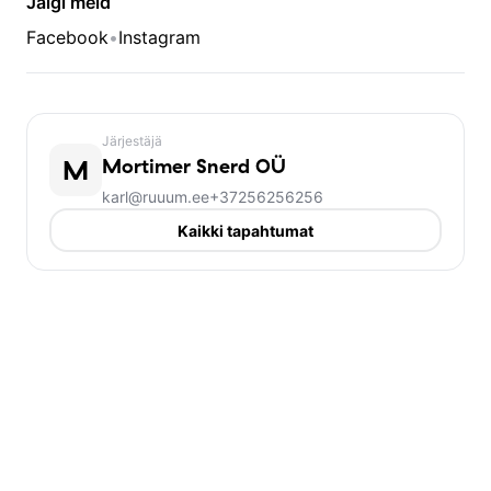
Jälgi meid
Facebook
•
Instagram
Järjestäjä
M
Mortimer Snerd OÜ
karl@ruuum.ee
+37256256256
Kaikki tapahtumat