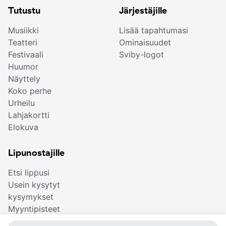
Tutustu
Järjestäjille
Musiikki
Lisää tapahtumasi
Teatteri
Ominaisuudet
Festivaali
Sviby-logot
Huumor
Näyttely
Koko perhe
Urheilu
Lahjakortti
Elokuva
Lipunostajille
Etsi lippusi
Usein kysytyt
kysymykset
Myyntipisteet
Osta lahjakortti