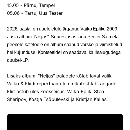
15.05 - Pärnu, Tempel
05.06 - Tartu, Uus Teater
2026. aastal on uuele elule ärganud Vaiko Epliku 2009.
aasta album „Neljas“. Suures osas tänu Peeter Salmela
peenele kätetööle on album saanud värske ja viimistletud
helikujunduse. Kontsertidel on saadaval ka lisalugudega
duubel-LP.
Lisaks albumi "Neljas" paladele kõlab laval valik
Vaiko & Eliidi repertuaari lemmikutest läbi aegade.
Eliit astub üles koosseisus: Vaiko Eplik, Sten
Sheripov, Kostja Tsõbulevski ja Kristjan Kallas.