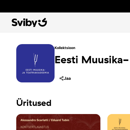
Kollektsioon
Eesti Muusika-
Jaa
Üritused