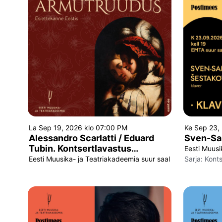
La Sep 19, 2026 klo 07:00 PM
Ke Sep 23,
Alessandro Scarlatti / Eduard
Sven-San
Tubin. Kontsertlavastus
Eesti Muusi
„Armutruudus”
Eesti Muusika- ja Teatriakadeemia suur saal
Sarja:
Konts