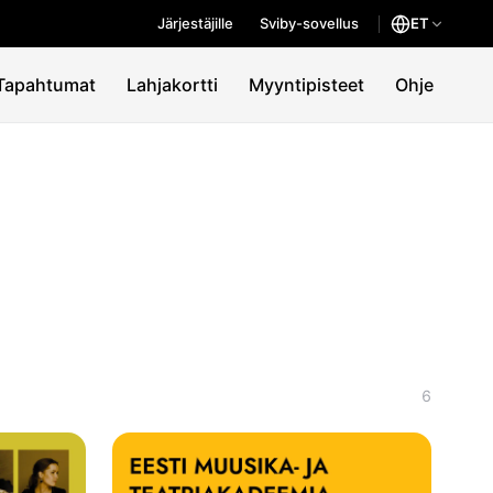
Järjestäjille
Sviby-sovellus
ET
Tapahtumat
Lahjakortti
Myyntipisteet
Ohje
6