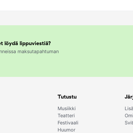
t löydä lippuviestiä?
kunneissa maksutapahtuman
Tutustu
Jär
Musiikki
Lis
Teatteri
Omi
Festivaali
Svi
Huumor