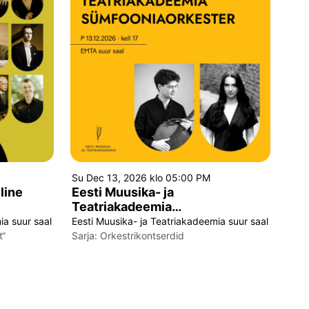
Su Dec 13, 2026 klo 05:00 PM
line
Eesti Muusika- ja
Teatriakadeemia
sümfooniaorkester
ia suur saal
Eesti Muusika- ja Teatriakadeemia suur saal
t“
Sarja:
Orkestrikontserdid