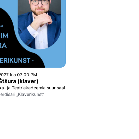
 2027 klo 07:00 PM
tšura (klaver)
ka- ja Teatriakadeemia suur saal
erdisari „Klaverikunst“