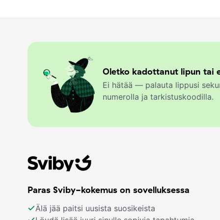
Oletko kadottanut lipun tai e
Ei hätää — palauta lippusi se
numerolla ja tarkistuskoodilla.
Paras Sviby-kokemus on sovelluksessa
Älä jää paitsi uusista suosikeista