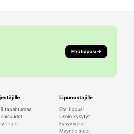
Etsi lippusi
jestäjille
Lipunostajille
ää tapahtumasi
Etsi lippusi
naisuudet
Usein kysytyt
by-logot
kysymykset
Myyntipisteet