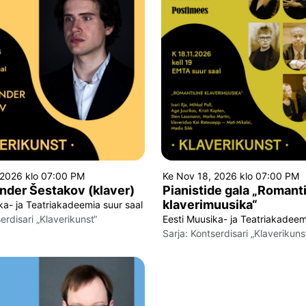
 2026 klo 07:00 PM
Ke Nov 18, 2026 klo 07:00 PM
der Šestakov (klaver)
Pianistide gala „Romanti
klaverimuusika“
ka- ja Teatriakadeemia suur saal
erdisari „Klaverikunst“
Eesti Muusika- ja Teatriakadeem
Sarja:
Kontserdisari „Klaverikuns