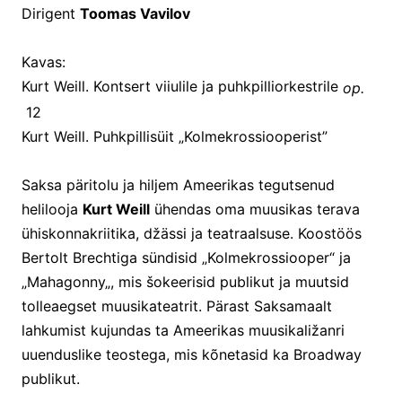
Dirigent
Toomas Vavilov
Kavas:
Kurt Weill. Kontsert viiulile ja puhkpilliorkestrile
op.
12
Kurt Weill. Puhkpillisüit „Kolmekrossiooperist”
Saksa päritolu ja hiljem Ameerikas tegutsenud
helilooja
Kurt Weill
ühendas oma muusikas terava
ühiskonnakriitika, džässi ja teatraalsuse. Koostöös
Bertolt Brechtiga sündisid „Kolmekrossiooper“ ja
„Mahagonny„, mis šokeerisid publikut ja muutsid
tolleaegset muusikateatrit. Pärast Saksamaalt
lahkumist kujundas ta Ameerikas muusikaližanri
uuenduslike teostega, mis kõnetasid ka Broadway
publikut.