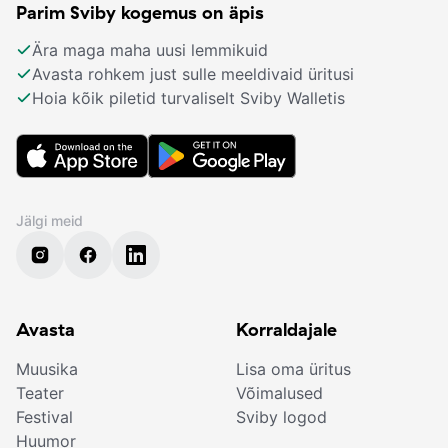
Parim Sviby kogemus on äpis
Ära maga maha uusi lemmikuid
Avasta rohkem just sulle meeldivaid üritusi
Hoia kõik piletid turvaliselt Sviby Walletis
Jälgi meid
Avasta
Korraldajale
Muusika
Lisa oma üritus
Teater
Võimalused
Festival
Sviby logod
Huumor