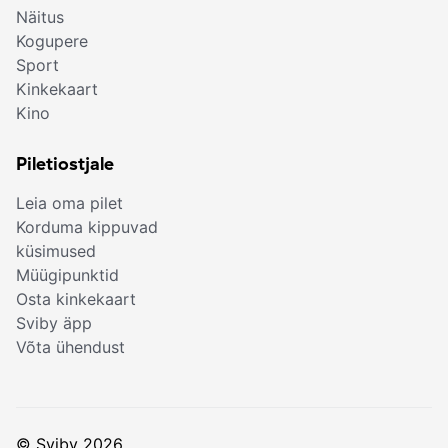
Näitus
Kogupere
Sport
Kinkekaart
Kino
Piletiostjale
Leia oma pilet
Korduma kippuvad
küsimused
Müügipunktid
Osta kinkekaart
Sviby äpp
Võta ühendust
© Sviby 2026