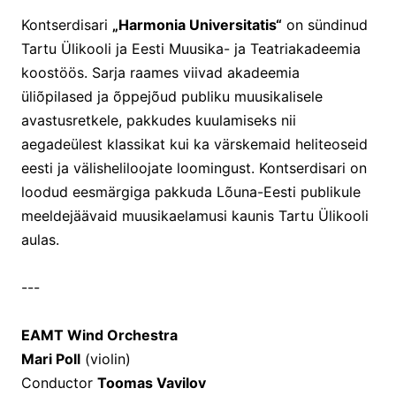
Kontserdisari
„Harmonia Universitatis“
on sündinud
Tartu Ülikooli ja Eesti Muusika- ja Teatriakadeemia
koostöös. Sarja raames viivad akadeemia
üliõpilased ja õppejõud publiku muusikalisele
avastusretkele, pakkudes kuulamiseks nii
aegadeülest klassikat kui ka värskemaid heliteoseid
eesti ja välisheliloojate loomingust. Kontserdisari on
loodud eesmärgiga pakkuda Lõuna-Eesti publikule
meeldejäävaid muusikaelamusi kaunis Tartu Ülikooli
aulas.
---
EAMT Wind Orchestra
Mari Poll
(violin)
Conductor
Toomas Vavilov