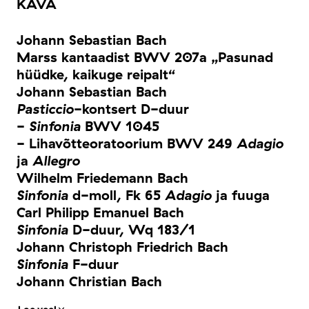
KAVA
Johann Sebastian Bach
Marss kantaadist BWV 207a „Pasunad
hüüdke, kaikuge reipalt“
Johann Sebastian Bach
Pasticcio
-kontsert D-duur
-
Sinfonia
BWV 1045
- Lihavõtteoratoorium BWV 249
Adagio
ja
Allegro
Wilhelm Friedemann Bach
Sinfonia
d-moll, Fk 65
Adagio
ja fuuga
Carl Philipp Emanuel Bach
Sinfonia
D-duur, Wq 183/1
Johann Christoph Friedrich Bach
Sinfonia
F-duur
Johann Christian Bach
Ooperi „Amadis Gallias“ avamäng ja süit