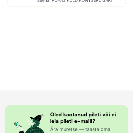
Seeria:
PUHAS KULD KONTSERDISARI
pileti ostuga toetate ERSO tegevust.
Oled kaotanud pileti või ei
leia pileti e-maili?
Ära muretse — taasta oma