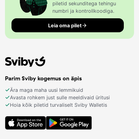
piletid sekunditega tehingu
numbri ja kontrollkoodiga.
Leia oma pilet
Parim Sviby kogemus on äpis
Ära maga maha uusi lemmikuid
Avasta rohkem just sulle meeldivaid üritusi
Hoia kõik piletid turvaliselt Sviby Walletis