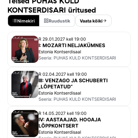
Teised PUHAS KULD
heliloojad, kelle looming avab barokk- ja
KONTSERDISARI üritused
eelklassitsistliku muusika ilu erinevaid tahke.
Nimekiri
Ruudustik
Vaata kõiki
HINNAD
R 29.01.2027 kell 19:00
I: MOZARTI NELJAKÜMNES
I hinnaklassi
pilet: 60€ / 50€*
Estonia Kontserdisaal
II hinnaklassi
pilet: 45€ / 35€*
Seeria:
PUHAS KULD KONTSERDISARI
III hinnaklassi
pilet: 38€ / 28€*
IV hinnaklassi
pilet: 25€ / 15€* (III hinnaklassi
R 02.04.2027 kell 19:00
III: VENZAGO JA SCHUBERTI
piletite hulgas võib olla piiratud nähtavusega
„LÕPETATUD“
istekohti).
Estonia Kontserdisaal
Toetajapilet
: 100€**
Seeria:
PUHAS KULD KONTSERDISARI
*Soodushind kehtib õpilastele, tudengitele ja
R 14.05.2027 kell 19:00
pensionäridele soodustust tõendava dokumendi
IV: AASTAAJAD. HOOAJA
esitamisel piletikontrollis.
LÕPPKONTSERT
** Toetajapilet asub parimatel istekohtadel. Selle
Estonia Kontserdisaal