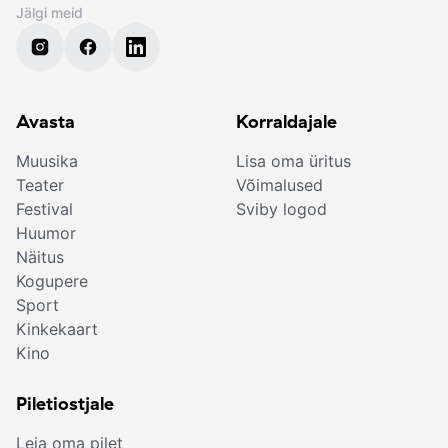
Jälgi meid
Avasta
Korraldajale
Muusika
Lisa oma üritus
Teater
Võimalused
Festival
Sviby logod
Huumor
Näitus
Kogupere
Sport
Kinkekaart
Kino
Piletiostjale
Leia oma pilet