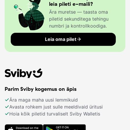
leia pileti e-maili?
Ära muretse — taasta oma
piletid sekunditega tehingu
numbri ja kontrollkoodiga.
Leia oma pilet
Parim Sviby kogemus on äpis
Ära maga maha uusi lemmikuid
Avasta rohkem just sulle meeldivaid üritusi
Hoia kõik piletid turvaliselt Sviby Walletis