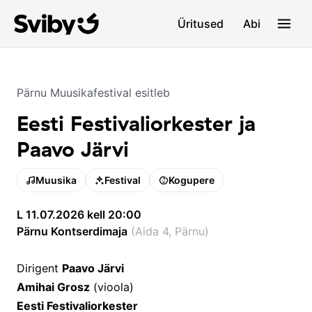
Üritused
Abi
Pärnu Muusikafestival
esitleb
Eesti Festivaliorkester ja
Paavo Järvi
Muusika
Festival
Kogupere
L 11.07.2026 kell 20:00
Pärnu Kontserdimaja
(
Aida 4, Pärnu
)
Dirigent
Paavo Järvi
Amihai Grosz
(vioola)
Eesti Festivaliorkester