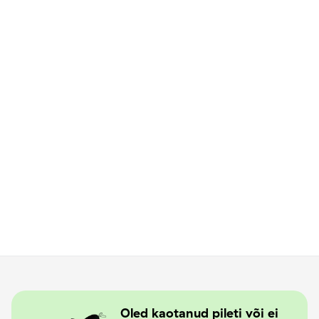
Oled kaotanud pileti või ei