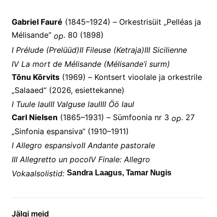
Gabriel Fauré
(1845–1924) – Orkestrisüit „Pelléas ja
Mélisande“
. 80 (1898)
op
I Prélude (Prelüüd)
II Fileuse (Ketraja)
III Sicilienne
IV La mort de Mélisande (Mélisande’i surm)
Tõnu Kõrvits
(1969) – Kontsert vioolale ja orkestrile
„Salaaed“ (2026, esiettekanne)
I Tuule laul
II Valguse laul
III Öö laul
Carl Nielsen
(1865–1931) – Sümfoonia nr 3
. 27
op
„Sinfonia espansiva“ (1910–1911)
I Allegro espansivo
II Andante pastorale
III Allegretto un poco
IV Finale: Allegro
Vokaalsolistid:
Sandra Laagus, Tamar Nugis
Jälgi meid