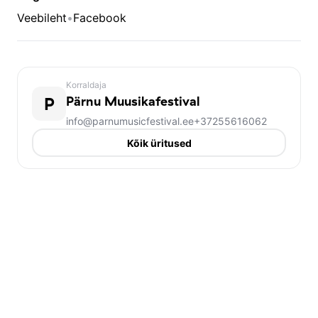
Veebileht
•
Facebook
Korraldaja
P
Pärnu Muusikafestival
info@parnumusicfestival.ee
+37255616062
Kõik üritused