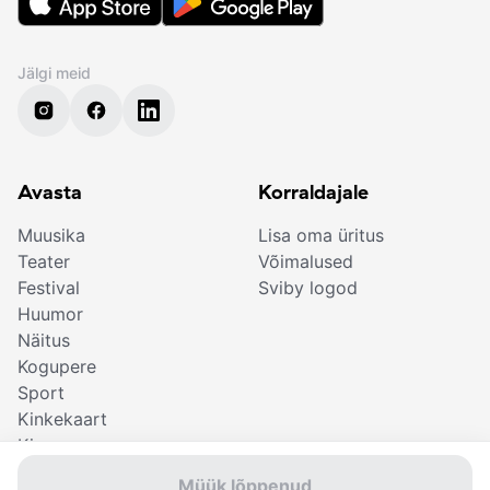
Jälgi meid
Avasta
Korraldajale
Muusika
Lisa oma üritus
Teater
Võimalused
Festival
Sviby logod
Huumor
Näitus
Kogupere
Sport
Kinkekaart
Kino
Müük lõppenud