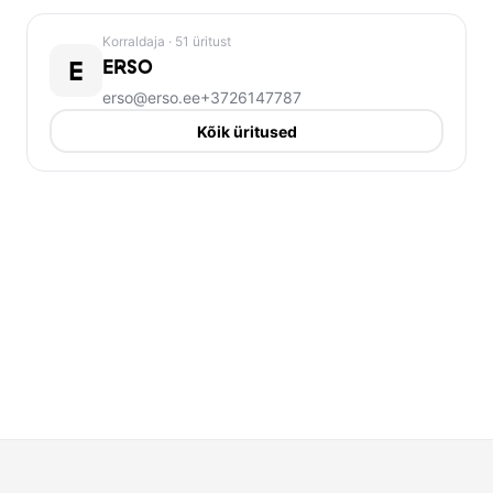
Korraldaja
· 51 üritust
E
ERSO
erso@erso.ee
+3726147787
Kõik üritused