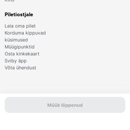
Piletiostjale
Leia oma pilet
Korduma kippuvad
küsimused
Müügipunktid
Osta kinkekaart
Sviby äpp
Võta ühendust
© Sviby 2026
Kasutustingimused
Müük lõppenud
Privaatsustingimused
Küpsised