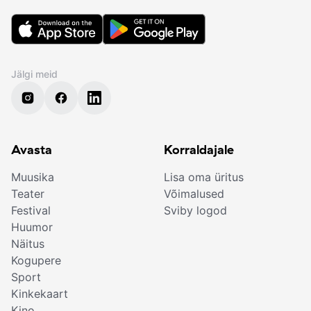
Jälgi meid
Avasta
Korraldajale
Muusika
Lisa oma üritus
Teater
Võimalused
Festival
Sviby logod
Huumor
Näitus
Kogupere
Sport
Kinkekaart
Kino