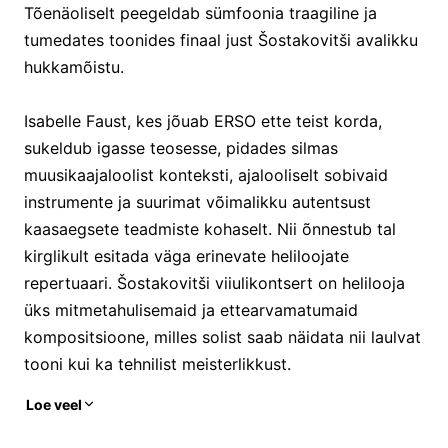
Tõenäoliselt peegeldab sümfoonia traagiline ja
tumedates toonides finaal just Šostakovitši avalikku
hukkamõistu.
Isabelle Faust, kes jõuab ERSO ette teist korda,
sukeldub igasse teosesse, pidades silmas
muusikaajaloolist konteksti, ajalooliselt sobivaid
instrumente ja suurimat võimalikku autentsust
kaasaegsete teadmiste kohaselt. Nii õnnestub tal
kirglikult esitada väga erinevate heliloojate
repertuaari. Šostakovitši viiulikontsert on helilooja
üks mitmetahulisemaid ja ettearvamatumaid
kompositsioone, milles solist saab näidata nii laulvat
tooni kui ka tehnilist meisterlikkust.
Loe veel