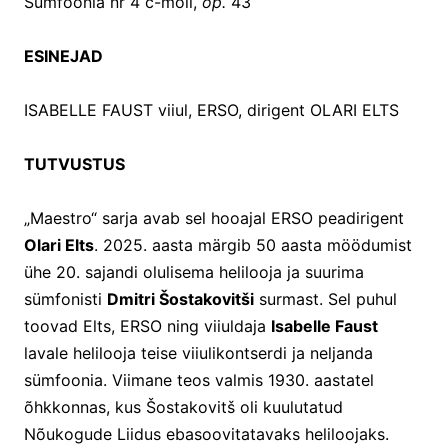
Sümfoonia nr 4 c-moll,
op.
43
ESINEJAD
ISABELLE FAUST viiul, ERSO, dirigent OLARI ELTS
TUTVUSTUS
„Maestro“ sarja avab sel hooajal ERSO peadirigent
Olari Elts
. 2025. aasta märgib 50 aasta möödumist
ühe 20. sajandi olulisema helilooja ja suurima
sümfonisti
Dmitri Šostakovitši
surmast. Sel puhul
toovad Elts, ERSO ning viiuldaja
Isabelle Faust
lavale helilooja teise viiulikontserdi ja neljanda
sümfoonia. Viimane teos valmis 1930. aastatel
õhkkonnas, kus Šostakovitš oli kuulutatud
Nõukogude Liidus ebasoovitatavaks heliloojaks.