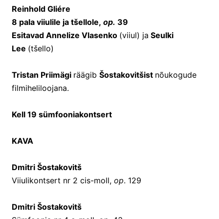
Reinhold Gliére
8 pala viiulile ja tšellole,
op.
39
Esitavad Annelize Vlasenko
(viiul) ja
Seulki
Lee
(tšello)
Tristan Priimägi
räägib
Šostakovitšist
nõukogude
filmiheliloojana.
Kell 19 sümfooniakontsert
KAVA
Dmitri Šostakovitš
Viiulikontsert nr 2 cis-moll,
op
. 129
Dmitri Šostakovitš