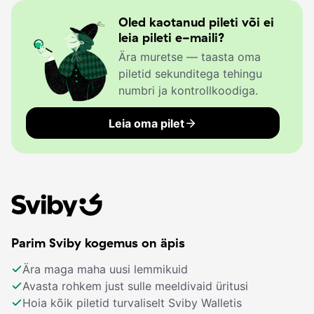
Oled kaotanud pileti või ei
leia pileti e-maili?
Ära muretse — taasta oma
piletid sekunditega tehingu
numbri ja kontrollkoodiga.
Leia oma pilet
Parim Sviby kogemus on äpis
Ära maga maha uusi lemmikuid
Avasta rohkem just sulle meeldivaid üritusi
Hoia kõik piletid turvaliselt Sviby Walletis