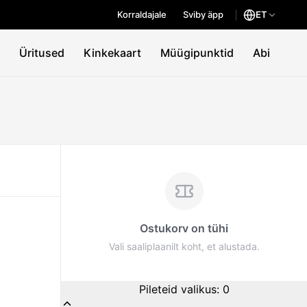
Korraldajale
Sviby äpp
ET
Üritused
Kinkekaart
Müügipunktid
Abi
Ostukorv on tühi
Vali saaliplaanilt koht, et alustada.
Pileteid valikus
:
0