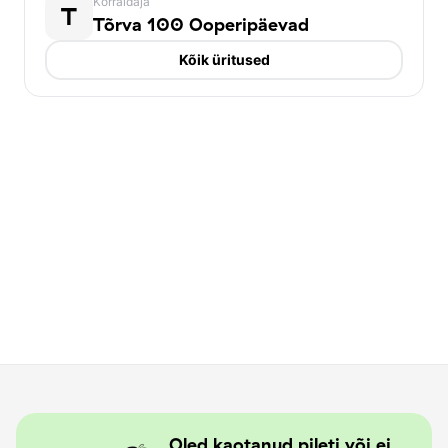
Korraldaja
T
Tõrva 100 Ooperipäevad
Kõik üritused
Oled kaotanud pileti või ei