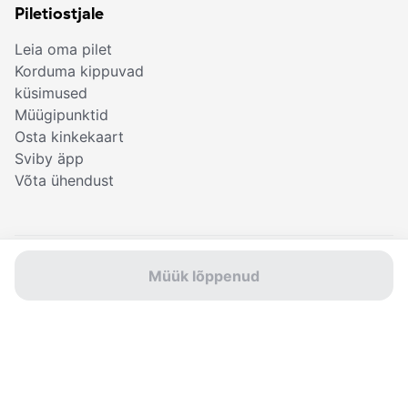
Piletiostjale
Leia oma pilet
Korduma kippuvad
küsimused
Müügipunktid
Osta kinkekaart
Sviby äpp
Võta ühendust
© Sviby 2026
Müük lõppenud
Kasutustingimused
Privaatsustingimused
Küpsised