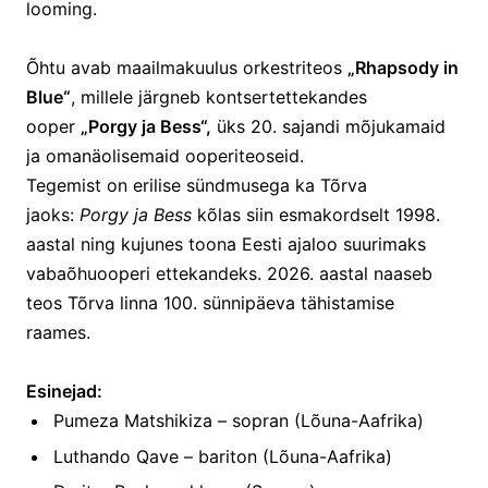
looming.
Õhtu avab maailmakuulus orkestriteos
„Rhapsody in
Blue“
, millele järgneb kontsertettekandes
ooper
„Porgy ja Bess“,
üks 20. sajandi mõjukamaid
ja omanäolisemaid ooperiteoseid.
Tegemist on erilise sündmusega ka Tõrva
jaoks:
Porgy ja Bess
kõlas siin esmakordselt 1998.
aastal ning kujunes toona Eesti ajaloo suurimaks
vabaõhuooperi ettekandeks. 2026. aastal naaseb
teos Tõrva linna 100. sünnipäeva tähistamise
raames.
Esinejad:
Pumeza Matshikiza – sopran (Lõuna-Aafrika)
Luthando Qave – bariton (Lõuna-Aafrika)