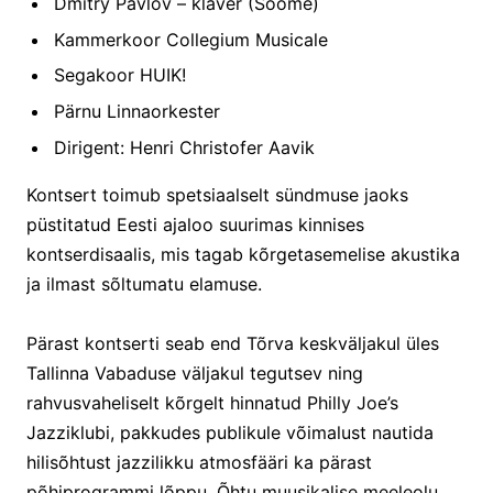
Dmitry Pavlov – klaver (Soome)
Kammerkoor Collegium Musicale
Segakoor HUIK!
Pärnu Linnaorkester
Dirigent: Henri Christofer Aavik
Kontsert toimub spetsiaalselt sündmuse jaoks
püstitatud Eesti ajaloo suurimas kinnises
kontserdisaalis, mis tagab kõrgetasemelise akustika
ja ilmast sõltumatu elamuse.
Pärast kontserti seab end Tõrva keskväljakul üles
Tallinna Vabaduse väljakul tegutsev ning
rahvusvaheliselt kõrgelt hinnatud Philly Joe’s
Jazziklubi, pakkudes publikule võimalust nautida
hilisõhtust jazzilikku atmosfääri ka pärast
põhiprogrammi lõppu. Õhtu muusikalise meeleolu