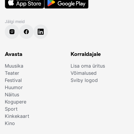
Jälgi meid
Avasta
Korraldajale
Muusika
Lisa oma üritus
Teater
Võimalused
Festival
Sviby logod
Huumor
Näitus
Kogupere
Sport
Kinkekaart
Kino