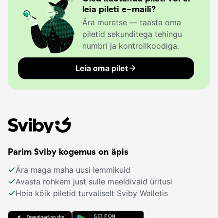
leia pileti e-maili?
Ära muretse — taasta oma
piletid sekunditega tehingu
numbri ja kontrollkoodiga.
Leia oma pilet
Parim Sviby kogemus on äpis
Ära maga maha uusi lemmikuid
Avasta rohkem just sulle meeldivaid üritusi
Hoia kõik piletid turvaliselt Sviby Walletis