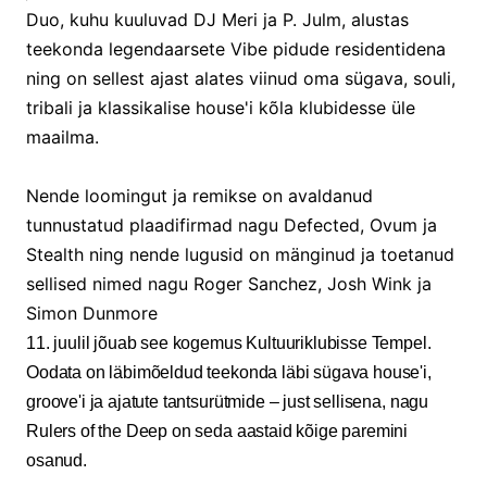
Duo, kuhu kuuluvad DJ Meri ja P. Julm, alustas
teekonda legendaarsete Vibe pidude residentidena
ning on sellest ajast alates viinud oma sügava, souli,
tribali ja klassikalise house'i kõla klubidesse üle
maailma.
Nende loomingut ja remikse on avaldanud
tunnustatud plaadifirmad nagu Defected, Ovum ja
Stealth ning nende lugusid on mänginud ja toetanud
sellised nimed nagu Roger Sanchez, Josh Wink ja
Simon Dunmore
11. juulil jõuab see kogemus Kultuuriklubisse Tempel.
Oodata on läbimõeldud teekonda läbi sügava house'i,
groove'i ja ajatute tantsurütmide – just sellisena, nagu
Rulers of the Deep on seda aastaid kõige paremini
osanud.