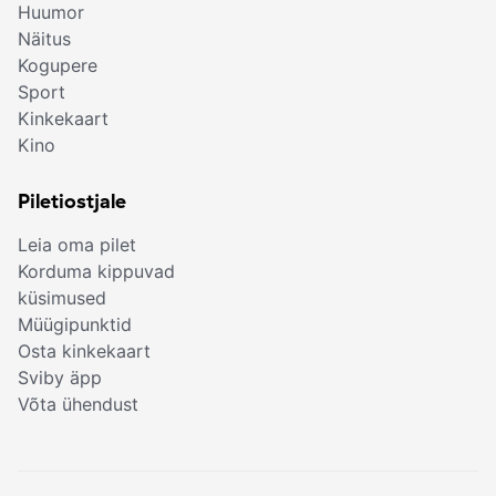
Huumor
Näitus
Kogupere
Sport
Kinkekaart
Kino
Piletiostjale
Leia oma pilet
Korduma kippuvad
küsimused
Müügipunktid
Osta kinkekaart
Sviby äpp
Võta ühendust