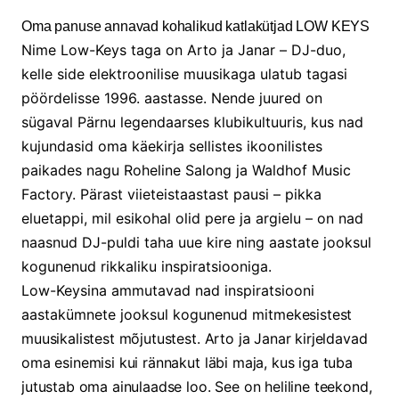
Oma panuse annavad kohalikud katlakütjad LOW KEYS
Nime Low-Keys taga on Arto ja Janar – DJ-duo,
kelle side elektroonilise muusikaga ulatub tagasi
pöördelisse 1996. aastasse. Nende juured on
sügaval Pärnu legendaarses klubikultuuris, kus nad
kujundasid oma käekirja sellistes ikoonilistes
paikades nagu Roheline Salong ja Waldhof Music
Factory. Pärast viieteistaastast pausi – pikka
eluetappi, mil esikohal olid pere ja argielu – on nad
naasnud DJ-puldi taha uue kire ning aastate jooksul
kogunenud rikkaliku inspiratsiooniga.
Low-Keysina ammutavad nad inspiratsiooni
aastakümnete jooksul kogunenud mit
mekesistest
muusikalistest mõjutustest. Arto ja Janar kirjeldavad
oma esinemisi kui rännakut läbi maja, kus iga tuba
jutustab oma ainulaadse loo. See on heliline teekond,