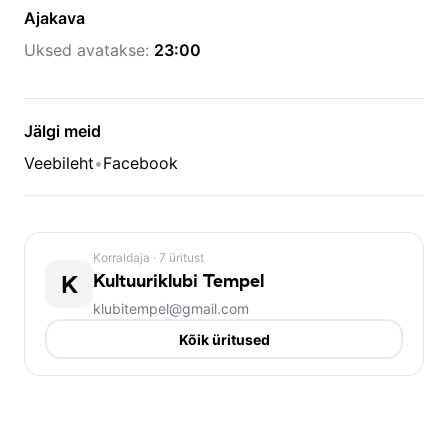
Ajakava
Uksed avatakse:
23:00
Jälgi meid
Veebileht
•
Facebook
Korraldaja
· 7 üritust
K
Kultuuriklubi Tempel
klubitempel@gmail.com
Kõik üritused