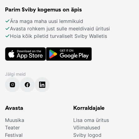
Parim Sviby kogemus on äpis
Ära maga maha uusi lemmikuid
Avasta rohkem just sulle meeldivaid üritusi
Hoia kõik piletid turvaliselt Sviby Walletis
Jälgi meid
Avasta
Korraldajale
Muusika
Lisa oma üritus
Teater
Võimalused
Festival
Sviby logod