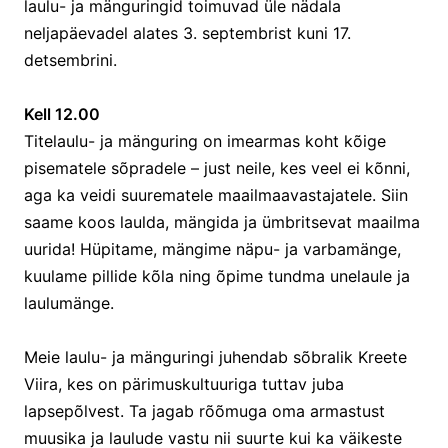
laulu- ja mänguringid toimuvad üle nädala
neljapäevadel alates 3. septembrist kuni 17.
detsembrini.
Kell 12.00
Titelaulu- ja mänguring on imearmas koht kõige
pisematele sõpradele – just neile, kes veel ei kõnni,
aga ka veidi suurematele maailmaavastajatele. Siin
saame koos laulda, mängida ja ümbritsevat maailma
uurida! Hüpitame, mängime näpu- ja varbamänge,
kuulame pillide kõla ning õpime tundma unelaule ja
laulumänge.
Meie laulu- ja mänguringi juhendab sõbralik Kreete
Viira, kes on pärimuskultuuriga tuttav juba
lapsepõlvest. Ta jagab rõõmuga oma armastust
muusika ja laulude vastu nii suurte kui ka väikeste