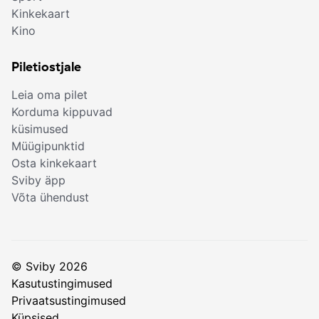
Kinkekaart
Kino
Piletiostjale
Leia oma pilet
Korduma kippuvad
küsimused
Müügipunktid
Osta kinkekaart
Sviby äpp
Võta ühendust
© Sviby 2026
Kasutustingimused
Privaatsustingimused
Küpsised