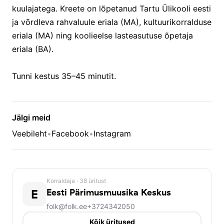
kuulajatega. Kreete on lõpetanud Tartu Ülikooli eesti
ja võrdleva rahvaluule eriala (MA), kultuurikorralduse
eriala (MA) ning koolieelse lasteasutuse õpetaja
eriala (BA).
Tunni kestus 35–45 minutit.
Jälgi meid
Veebileht
•
Facebook
•
Instagram
Korraldaja
· 38 üritust
E
Eesti Pärimusmuusika Keskus
folk@folk.ee
+3724342050
Kõik üritused