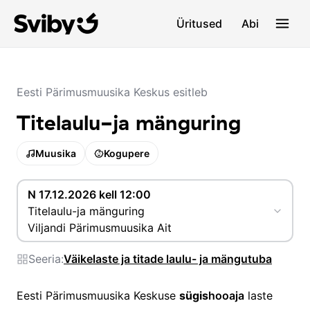
Üritused
Abi
Eesti Pärimusmuusika Keskus esitleb
Titelaulu-ja mänguring
Muusika
Kogupere
N 17.12.2026 kell 12:00
Titelaulu-ja mänguring
Viljandi Pärimusmuusika Ait
Seeria:
Väikelaste ja titade laulu- ja mängutuba
Eesti Pärimusmuusika Keskuse
sügis
hooaja
laste