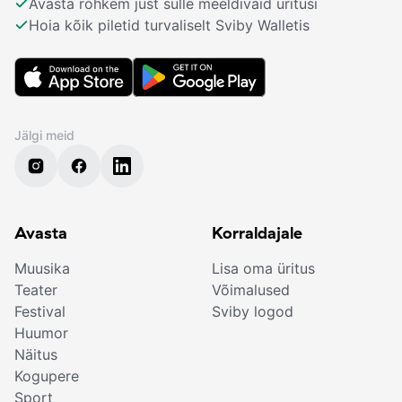
Avasta rohkem just sulle meeldivaid üritusi
Hoia kõik piletid turvaliselt Sviby Walletis
Jälgi meid
Avasta
Korraldajale
Muusika
Lisa oma üritus
Teater
Võimalused
Festival
Sviby logod
Huumor
Näitus
Kogupere
Sport